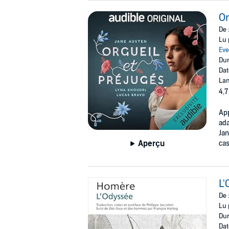
Or
De 
Lu 
Eve
Dur
Dat
Lan
4,7
App
ada
Jan
Aperçu
cas
L'
De 
Lu 
Dur
Dat