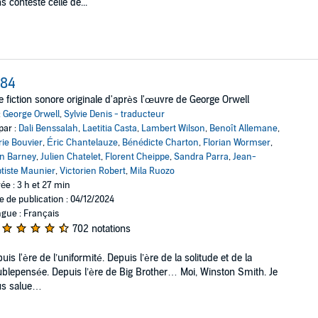
s conteste celle de...
984
 fiction sonore originale d'après l'œuvre de George Orwell
:
George Orwell
,
Sylvie Denis - traducteur
par :
Dali Benssalah
,
Laetitia Casta
,
Lambert Wilson
,
Benoît Allemane
,
ie Bouvier
,
Éric Chantelauze
,
Bénédicte Charton
,
Florian Wormser
,
n Barney
,
Julien Chatelet
,
Florent Cheippe
,
Sandra Parra
,
Jean-
tiste Maunier
,
Victorien Robert
,
Mila Ruozo
ée : 3 h et 27 min
e de publication : 04/12/2024
gue : Français
702 notations
uis l'ère de l’uniformité. Depuis l’ère de la solitude et de la
blepensée. Depuis l’ère de Big Brother… Moi, Winston Smith. Je
us salue…