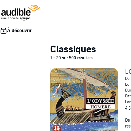
Classiques
1 - 20 sur 500 résultats
L'
De 
Lu 
Dur
Dat
Lan
4,5
De 
res