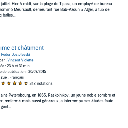
 juillet. Hier à midi, sur la plage de Tipaza, un employé de bureau
nommé Meursault, demeurant rue Bab-Azoun à Alger, a tué de
q balles...
ime et châtiment
:
Fédor Dostoïevski
par :
Vincent Violette
ée : 23 h et 31 min
e de publication : 30/07/2015
gue : Français
812 notations
aint-Pétersbourg, en 1865, Raskolnikov, un jeune noble sombre et
ier, renfermé mais aussi généreux, a interrompu ses études faute
rgent...