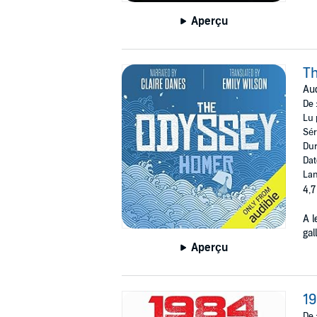
Aperçu
T
Aud
De 
Lu 
Sér
Dur
Dat
Lan
4,7
A l
gal
Aperçu
1
De 