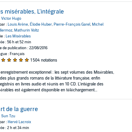
s misérables, L'intégrale
:
Victor Hugo
par :
Louis Arène
,
Élodie Huber
,
Pierre-François Garel
,
Michel
llermoz
,
Mathurin Voltz
ie :
Les Misérables
ée : 56 h et 52 min
e de publication : 22/08/2016
gue : Français
1 504 notations
enregistrement exceptionnel : les sept volumes des Misérables,
des plus grands romans de la littérature française, enfin
egistrés en livres audio et réunis en 10 CD. L'intégrale des
érables est également disponible en téléchargement...
art de la guerre
:
Sun Tzu
par :
Hervé Lacroix
ée : 2 h et 34 min