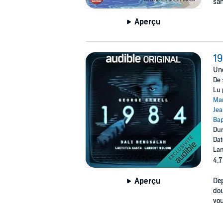
san
Aperçu
1
Une
De 
Lu 
Mar
Jea
Bap
Dur
Dat
Lan
4,7
Aperçu
Dep
dou
vo