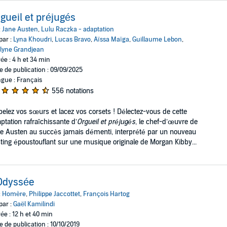
gueil et préjugés
:
Jane Austen
,
Lulu Raczka - adaptation
par :
Lyna Khoudri
,
Lucas Bravo
,
Aïssa Maïga
,
Guillaume Lebon
,
lyne Grandjean
ée : 4 h et 34 min
e de publication : 09/09/2025
gue : Français
556 notations
elez vos sœurs et lacez vos corsets ! Délectez-vous de cette
ptation rafraîchissante d’
Orgueil et préjugés
, le chef-d’œuvre de
e Austen au succès jamais démenti, interprété par un nouveau
ting époustouflant sur une musique originale de Morgan Kibby...
Odyssée
:
Homère
,
Philippe Jaccottet
,
François Hartog
par :
Gaël Kamilindi
ée : 12 h et 40 min
e de publication : 10/10/2019