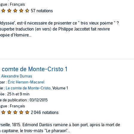
gue : Français
57 notations
Odyssée",
est-il nécessaire de présenter ce " très vieux poème " ?
superbe traduction (en vers) de Philippe Jaccottet fait revivre
popée d'Homère...
 comte de Monte-Cristo 1
:
Alexandre Dumas
par :
Éric Herson-Macarel
ie :
Le comte de Monte-Cristo
, Volume 1
ée : 25 h et 9 min
e de publication : 03/12/2015
gue : Français
2 046 notations
seille, 1815. Edmond Dantès ramène à bon port, après la mort de
 capitaine, le trois-mâts "Le pharaon"...