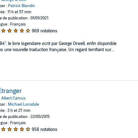
par :
Patrick Blandin
ée : 11 h et 57 min
e de publication : 01/01/2021
gue : Français
969 notations
84", le livre légendaire écrit par George Orwell, enfin disponible
s une nouvelle traduction française. Un regard terrifiant sur...
Étranger
:
Albert Camus
par :
Michael Lonsdale
ée : 3 h et 27 min
e de publication : 22/05/2015
gue : Français
958 notations