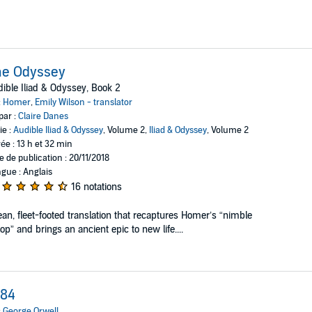
he Odyssey
ible Iliad & Odyssey, Book 2
:
Homer
,
Emily Wilson - translator
par :
Claire Danes
ie :
Audible Iliad & Odyssey
, Volume 2,
Iliad & Odyssey
, Volume 2
ée : 13 h et 32 min
e de publication : 20/11/2018
gue : Anglais
16 notations
ean, fleet-footed translation that recaptures Homer’s “nimble
lop” and brings an ancient epic to new life....
984
:
George Orwell