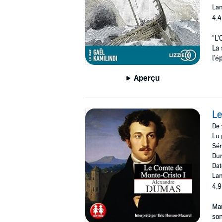
Lan
4,4
"L'
La 
l'é
Aperçu
Le
De 
Lu 
Sér
Dur
Dat
Lan
4,9
Mar
son