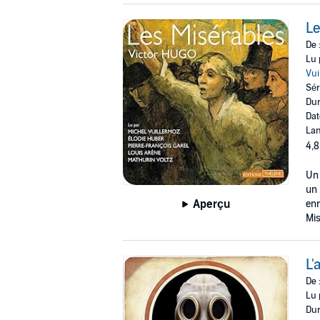
Le
De 
Lu 
Vui
Sér
Dur
Dat
Lan
4,8
Un 
un 
Aperçu
enr
Mis
L'
De 
Lu 
Dur