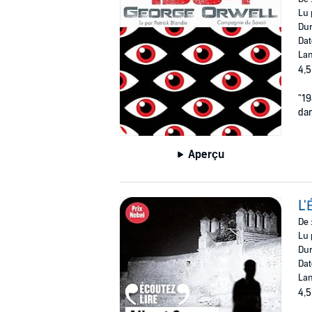
Lu 
Dur
Dat
Lan
4,5
"19
dan
Aperçu
L'
De 
Lu 
Dur
Dat
Lan
4,5