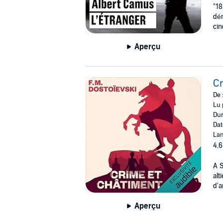
"18
dé
cin
Aperçu
Cr
De 
Lu 
Dur
Dat
Lan
4,6
A S
alt
d'a
Aperçu