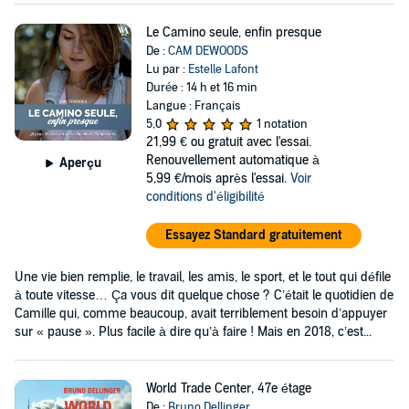
Le Camino seule, enfin presque
De :
CAM DEWOODS
Lu par :
Estelle Lafont
Durée : 14 h et 16 min
Langue : Français
5,0
1 notation
21,99 €
ou gratuit avec l'essai.
Renouvellement automatique à
Aperçu
5,99 €/mois après l'essai.
Voir
conditions d'éligibilité
Essayez Standard gratuitement
Une vie bien remplie, le travail, les amis, le sport, et le tout qui défile
à toute vitesse… Ça vous dit quelque chose ? C’était le quotidien de
Camille qui, comme beaucoup, avait terriblement besoin d’appuyer
sur « pause ». Plus facile à dire qu’à faire ! Mais en 2018, c’est...
World Trade Center, 47e étage
De :
Bruno Dellinger