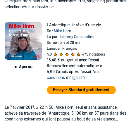
Quelques mois plus tard, le 3 novembre 1973, vingt-cinq gendarmes
sélectionnés sur dossier se...
L'Antarctique, le rêve d'une vie
De :
Mike Horn
Lu par :
Lemmy Constantine
Durée : 5 h et 28 min
Langue : Français
4,8
479 notations
15,48 €
ou gratuit avec l'essai.
Renouvellement automatique à
Aperçu
5,99 €/mois après l'essai.
Voir
conditions d'éligibilité
Essayez Standard gratuitement
Le 7 février 2017, à 22 h 50, Mike Horn, seul et sans assistance,
achève sa traversée de l'Antarctique. 5 100 km en 57 jours dans des
conditions extrêmes qui l'ont poussé au bout de sa résistance...