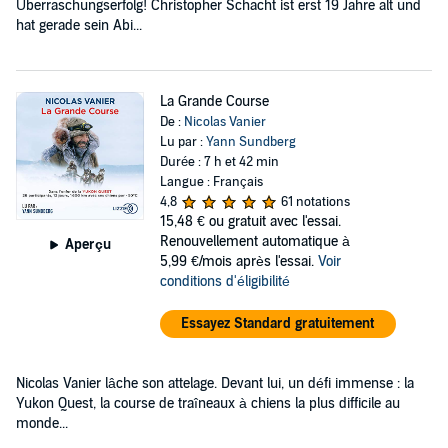
Überraschungserfolg! Christopher Schacht ist erst 19 Jahre alt und
hat gerade sein Abi...
La Grande Course
De :
Nicolas Vanier
Lu par :
Yann Sundberg
Durée : 7 h et 42 min
Langue : Français
4,8
61 notations
15,48 €
ou gratuit avec l'essai.
Renouvellement automatique à
Aperçu
5,99 €/mois après l'essai.
Voir
conditions d'éligibilité
Essayez Standard gratuitement
Nicolas Vanier lâche son attelage. Devant lui, un défi immense : la
Yukon Quest, la course de traîneaux à chiens la plus difficile au
monde...