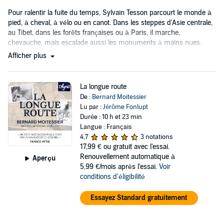
Pour ralentir la fuite du temps, Sylvain Tesson parcourt le monde à
pied, à cheval, à vélo ou en canot. Dans les steppes d'Asie centrale,
au Tibet, dans les forêts françaises ou à Paris, il marche,
chevauche, mais escalade aussi les monuments à mains nues.
Afficher plus
La longue route
De :
Bernard Moitessier
Lu par :
Jérôme Fonlupt
Durée : 10 h et 23 min
Langue : Français
4,7
3 notations
17,99 €
ou gratuit avec l'essai.
Renouvellement automatique à
Aperçu
5,99 €/mois après l'essai.
Voir
conditions d'éligibilité
Essayez Standard gratuitement