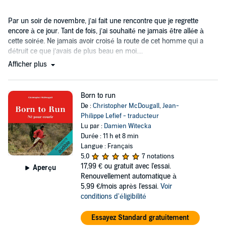
Par un soir de novembre, j’ai fait une rencontre que je regrette
encore à ce jour. Tant de fois, j’ai souhaité ne jamais être allée à
cette soirée. Ne jamais avoir croisé la route de cet homme qui a
détruit ce que j’avais de plus beau en moi....
Afficher plus
Born to run
De :
Christopher McDougall
,
Jean-
Philippe Lefief - traducteur
Lu par :
Damien Witecka
Durée : 11 h et 8 min
Langue : Français
5,0
7 notations
17,99 €
ou gratuit avec l'essai.
Aperçu
Renouvellement automatique à
5,99 €/mois après l'essai.
Voir
conditions d'éligibilité
Essayez Standard gratuitement