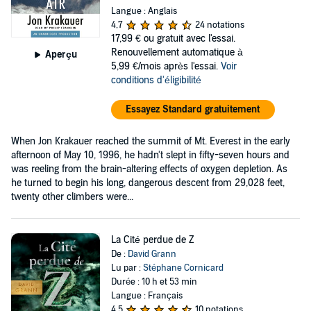
Langue : Anglais
4,7
24 notations
17,99 €
ou gratuit avec l'essai.
Renouvellement automatique à
Aperçu
5,99 €/mois après l'essai.
Voir
conditions d'éligibilité
Essayez Standard gratuitement
When Jon Krakauer reached the summit of Mt. Everest in the early
afternoon of May 10, 1996, he hadn't slept in fifty-seven hours and
was reeling from the brain-altering effects of oxygen depletion. As
he turned to begin his long, dangerous descent from 29,028 feet,
twenty other climbers were...
La Cité perdue de Z
De :
David Grann
Lu par :
Stéphane Cornicard
Durée : 10 h et 53 min
Langue : Français
4,5
10 notations