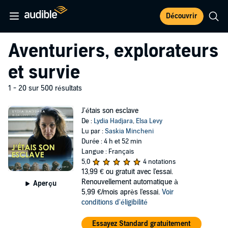
Découvrir
Aventuriers, explorateurs
et survie
1 - 20 sur 500 résultats
J'étais son esclave
De :
Lydia Hadjara
,
Elsa Levy
Lu par :
Saskia Mincheni
Durée : 4 h et 52 min
Langue : Français
5,0
4 notations
13,99 €
ou gratuit avec l'essai.
Renouvellement automatique à
Aperçu
5,99 €/mois après l'essai.
Voir
conditions d'éligibilité
Essayez Standard gratuitement