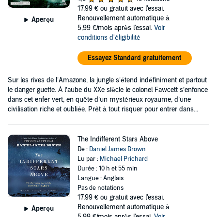
17,99 €
ou gratuit avec l'essai.
Renouvellement automatique à
Aperçu
5,99 €/mois après l'essai.
Voir
conditions d'éligibilité
Essayez Standard gratuitement
Sur les rives de l’Amazone, la jungle s’étend indéfiniment et partout
le danger guette. À l’aube du XXe siècle le colonel Fawcett s’enfonce
dans cet enfer vert, en quête d’un mystérieux royaume, d’une
civilisation riche et oubliée. Prêt à tout risquer pour entrer dans...
The Indifferent Stars Above
De :
Daniel James Brown
Lu par :
Michael Prichard
Durée : 10 h et 55 min
Langue : Anglais
Pas de notations
17,99 €
ou gratuit avec l'essai.
Renouvellement automatique à
Aperçu
5,99 €/mois après l'essai.
Voir