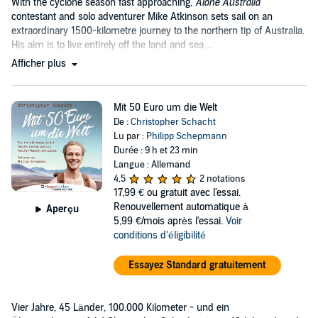
With the cyclone season fast approaching,
Alone Australia
contestant and solo adventurer Mike Atkinson sets sail on an
extraordinary 1500-kilometre journey to the northern tip of Australia.
His aim is to live entirely off the land and sea....
Afficher plus
Mit 50 Euro um die Welt
De :
Christopher Schacht
Lu par :
Philipp Schepmann
Durée : 9 h et 23 min
Langue : Allemand
4,5
2 notations
17,99 €
ou gratuit avec l'essai.
Renouvellement automatique à
Aperçu
5,99 €/mois après l'essai.
Voir
conditions d'éligibilité
Essayez Standard gratuitement
Vier Jahre, 45 Länder, 100.000 Kilometer - und ein