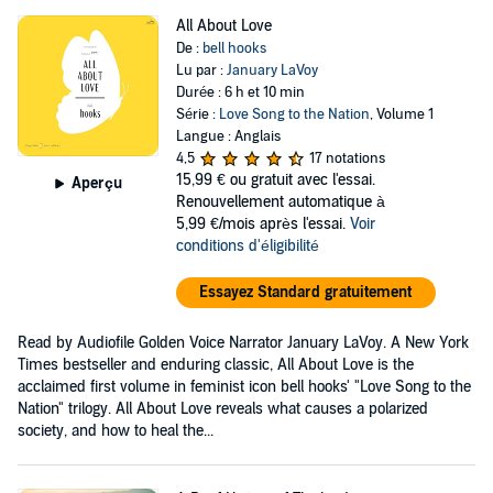
All About Love
De :
bell hooks
Lu par :
January LaVoy
Durée : 6 h et 10 min
Série :
Love Song to the Nation
, Volume 1
Langue : Anglais
4,5
17 notations
15,99 €
ou gratuit avec l'essai.
Aperçu
Renouvellement automatique à
5,99 €/mois après l'essai.
Voir
conditions d'éligibilité
Essayez Standard gratuitement
Read by Audiofile Golden Voice Narrator January LaVoy. A New York
Times bestseller and enduring classic, All About Love is the
acclaimed first volume in feminist icon bell hooks' "Love Song to the
Nation" trilogy. All About Love reveals what causes a polarized
society, and how to heal the...