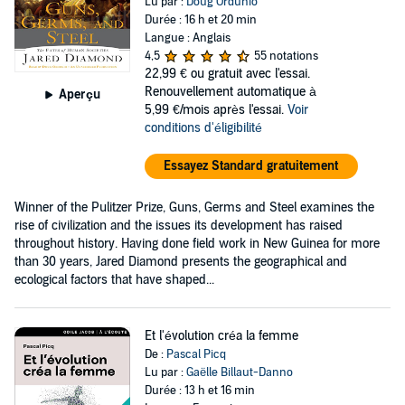
Lu par :
Doug Ordunio
Durée : 16 h et 20 min
Langue : Anglais
4,5
55 notations
22,99 €
ou gratuit avec l'essai.
Renouvellement automatique à
Aperçu
5,99 €/mois après l'essai.
Voir
conditions d'éligibilité
Essayez Standard gratuitement
Winner of the Pulitzer Prize, Guns, Germs and Steel examines the
rise of civilization and the issues its development has raised
throughout history. Having done field work in New Guinea for more
than 30 years, Jared Diamond presents the geographical and
ecological factors that have shaped...
Et l'évolution créa la femme
De :
Pascal Picq
Lu par :
Gaëlle Billaut-Danno
Durée : 13 h et 16 min