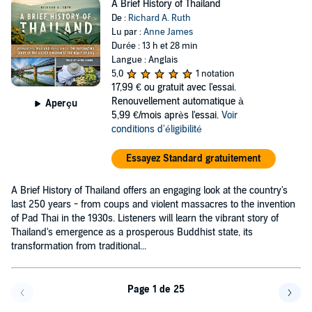
A Brief History of Thailand
De :
Richard A. Ruth
Lu par :
Anne James
Durée : 13 h et 28 min
Langue : Anglais
5,0
1 notation
17,99 €
ou gratuit avec l'essai.
Renouvellement automatique à
Aperçu
5,99 €/mois après l'essai.
Voir
conditions d'éligibilité
Essayez Standard gratuitement
A Brief History of Thailand offers an engaging look at the country's
last 250 years - from coups and violent massacres to the invention
of Pad Thai in the 1930s. Listeners will learn the vibrant story of
Thailand's emergence as a prosperous Buddhist state, its
transformation from traditional...
Page 1 de 25
Page précédente
Page 