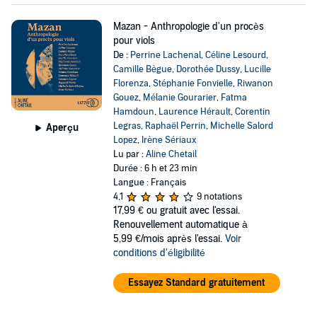
Mazan - Anthropologie d'un procès
pour viols
De :
Perrine Lachenal
,
Céline Lesourd
,
Camille Bègue
,
Dorothée Dussy
,
Lucille
Florenza
,
Stéphanie Fonvielle
,
Riwanon
Gouez
,
Mélanie Gourarier
,
Fatma
Hamdoun
,
Laurence Hérault
,
Corentin
Legras
,
Raphaël Perrin
,
Michelle Salord
Aperçu
Lopez
,
Irène Sériaux
Lu par :
Aline Chetail
Durée : 6 h et 23 min
Langue : Français
4,1
9 notations
17,99 €
ou gratuit avec l'essai.
Renouvellement automatique à
5,99 €/mois après l'essai.
Voir
conditions d'éligibilité
Essayez Standard gratuitement