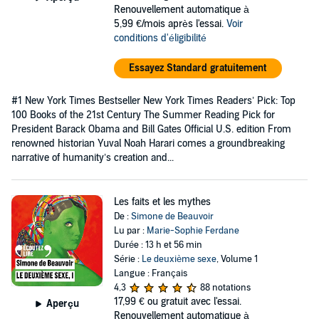
Renouvellement automatique à
5,99 €/mois après l'essai.
Voir
conditions d'éligibilité
Essayez Standard gratuitement
#1 New York Times Bestseller New York Times Readers’ Pick: Top
100 Books of the 21st Century The Summer Reading Pick for
President Barack Obama and Bill Gates Official U.S. edition From
renowned historian Yuval Noah Harari comes a groundbreaking
narrative of humanity’s creation and...
Les faits et les mythes
De :
Simone de Beauvoir
Lu par :
Marie-Sophie Ferdane
Durée : 13 h et 56 min
Série :
Le deuxième sexe
, Volume 1
Langue : Français
4,3
88 notations
17,99 €
ou gratuit avec l'essai.
Aperçu
Renouvellement automatique à