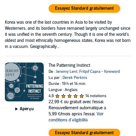
Essayez Standard gratuitement
Korea was one of the last countries in Asia to be visited by
Westerners, and its borders have remained largely unchanged since
it was unified in the seventh century. Though it is one of the world's
oldest and most ethnically homogeneous states, Korea was not born
in a vacuum. Geographically...
The Patterning Instinct
De :
Jeremy Lent
,
Fritjof Capra - foreword
Lu par :
Derek Perkins
Durée : 19 h et 14 min
Langue : Anglais
4,8
14 notations
22,99 €
ou gratuit avec l'essai.
Renouvellement automatique à
Aperçu
5,99 €/mois après l'essai.
Voir
conditions d'éligibilité
Essayez Standard gratuitement