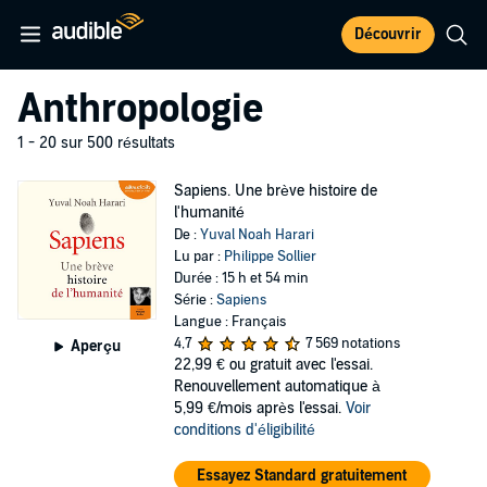
Découvrir
Anthropologie
1 - 20 sur 500 résultats
Sapiens. Une brève histoire de
l'humanité
De :
Yuval Noah Harari
Lu par :
Philippe Sollier
Durée : 15 h et 54 min
Série :
Sapiens
Langue : Français
4,7
7 569 notations
Aperçu
22,99 €
ou gratuit avec l'essai.
Renouvellement automatique à
5,99 €/mois après l'essai.
Voir
conditions d'éligibilité
Essayez Standard gratuitement