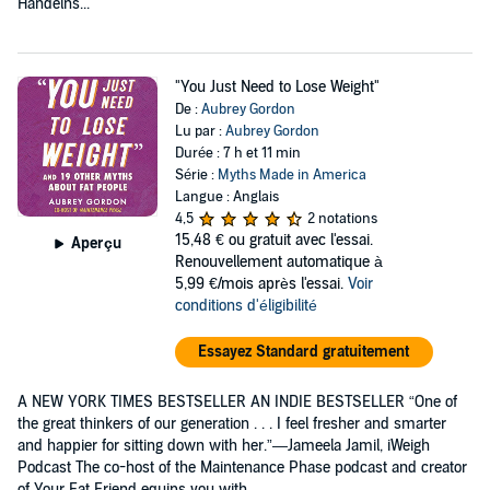
Handelns...
"You Just Need to Lose Weight"
De :
Aubrey Gordon
Lu par :
Aubrey Gordon
Durée : 7 h et 11 min
Série :
Myths Made in America
Langue : Anglais
4,5
2 notations
15,48 €
ou gratuit avec l'essai.
Aperçu
Renouvellement automatique à
5,99 €/mois après l'essai.
Voir
conditions d'éligibilité
Essayez Standard gratuitement
A NEW YORK TIMES BESTSELLER AN INDIE BESTSELLER “One of
the great thinkers of our generation . . . I feel fresher and smarter
and happier for sitting down with her.”—Jameela Jamil, iWeigh
Podcast The co-host of the Maintenance Phase podcast and creator
of Your Fat Friend equips you with...