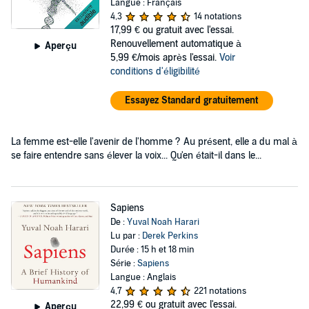
Langue : Français
4,3
14 notations
17,99 €
ou gratuit avec l'essai.
Renouvellement automatique à
Aperçu
5,99 €/mois après l'essai.
Voir
conditions d'éligibilité
Essayez Standard gratuitement
La femme est-elle l'avenir de l'homme ? Au présent, elle a du mal à
se faire entendre sans élever la voix... Qu'en était-il dans le...
Sapiens
De :
Yuval Noah Harari
Lu par :
Derek Perkins
Durée : 15 h et 18 min
Série :
Sapiens
Langue : Anglais
4,7
221 notations
22,99 €
ou gratuit avec l'essai.
Aperçu