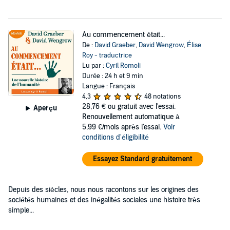
Au commencement était...
De :
David Graeber
,
David Wengrow
,
Élise
Roy - traductrice
Lu par :
Cyril Romoli
Durée : 24 h et 9 min
Langue : Français
4,3
48 notations
28,76 €
ou gratuit avec l'essai.
Aperçu
Renouvellement automatique à
5,99 €/mois après l'essai.
Voir
conditions d'éligibilité
Essayez Standard gratuitement
Depuis des siècles, nous nous racontons sur les origines des
sociétés humaines et des inégalités sociales une histoire très
simple...