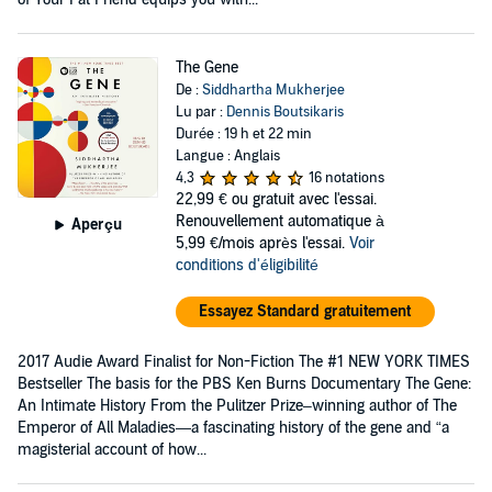
The Gene
De :
Siddhartha Mukherjee
Lu par :
Dennis Boutsikaris
Durée : 19 h et 22 min
Langue : Anglais
4,3
16 notations
22,99 €
ou gratuit avec l'essai.
Renouvellement automatique à
Aperçu
5,99 €/mois après l'essai.
Voir
conditions d'éligibilité
Essayez Standard gratuitement
2017 Audie Award Finalist for Non-Fiction The #1 NEW YORK TIMES
Bestseller The basis for the PBS Ken Burns Documentary The Gene:
An Intimate History From the Pulitzer Prize–winning author of The
Emperor of All Maladies—a fascinating history of the gene and “a
magisterial account of how...