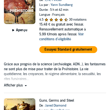
De :
Éric Pincas
Lu par :
Yann Sundberg
Durée : 5 h et 42 min
Langue : Français
4,5
30 notations
15,48 €
ou gratuit avec l'essai.
Renouvellement automatique à
Aperçu
5,99 €/mois après l'essai.
Voir
conditions d'éligibilité
Essayez Standard gratuitement
Grâce aux progrès de la science (archéologie, ADN...), les fantasmes
ne sont plus de mise pour traiter de la Préhistoire. La vie
quotidienne, les croyances, le régime alimentaire, la sexualité, les
rites funéraires...
Afficher plus
Guns, Germs and Steel
De :
Jared Diamond