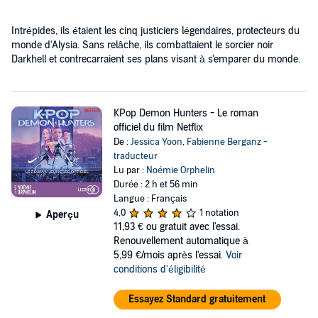
Intrépides, ils étaient les cinq justiciers légendaires, protecteurs du
monde d'Alysia. Sans relâche, ils combattaient le sorcier noir
Darkhell et contrecarraient ses plans visant à s'emparer du monde.
KPop Demon Hunters - Le roman
officiel du film Netflix
De :
Jessica Yoon
,
Fabienne Berganz -
traducteur
Lu par :
Noémie Orphelin
Durée : 2 h et 56 min
Langue : Français
4,0
1 notation
Aperçu
11,93 €
ou gratuit avec l'essai.
Renouvellement automatique à
5,99 €/mois après l'essai.
Voir
conditions d'éligibilité
Essayez Standard gratuitement