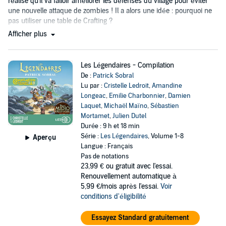
réalise qu'il va falloir améliorer les défenses du village pour éviter
une nouvelle attaque de zombies ! Il a alors une idée : pourquoi ne
pas utiliser une table de Crafting ?
Afficher plus
Les Légendaires - Compilation
De :
Patrick Sobral
Lu par :
Cristelle Ledroit
,
Amandine
Longeac
,
Emilie Charbonnier
,
Damien
Laquet
,
Michaël Maïno
,
Sébastien
Mortamet
,
Julien Dutel
Durée : 9 h et 18 min
Série :
Les Légendaires
, Volume 1-8
Aperçu
Langue : Français
Pas de notations
23,99 €
ou gratuit avec l'essai.
Renouvellement automatique à
5,99 €/mois après l'essai.
Voir
conditions d'éligibilité
Essayez Standard gratuitement