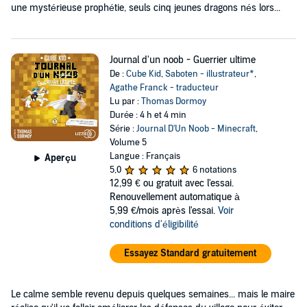
une mystérieuse prophétie, seuls cinq jeunes dragons nés lors...
Journal d'un noob - Guerrier ultime
De :
Cube Kid
,
Saboten - illustrateur*
,
Agathe Franck - traducteur
Lu par :
Thomas Dormoy
Durée : 4 h et 4 min
Série :
Journal D'Un Noob - Minecraft
,
Volume 5
Langue : Français
Aperçu
5,0
6 notations
12,99 €
ou gratuit avec l'essai.
Renouvellement automatique à
5,99 €/mois après l'essai.
Voir
conditions d'éligibilité
Essayez Standard gratuitement
Le calme semble revenu depuis quelques semaines... mais le maire