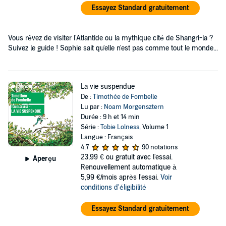
Essayez Standard gratuitement
Vous rêvez de visiter l'Atlantide ou la mythique cité de Shangri-la ?
Suivez le guide ! Sophie sait qu'elle n'est pas comme tout le monde...
La vie suspendue
De :
Timothée de Fombelle
Lu par :
Noam Morgensztern
Durée : 9 h et 14 min
Série :
Tobie Lolness
, Volume 1
Langue : Français
4,7
90 notations
23,99 €
ou gratuit avec l'essai.
Aperçu
Renouvellement automatique à
5,99 €/mois après l'essai.
Voir
conditions d'éligibilité
Essayez Standard gratuitement