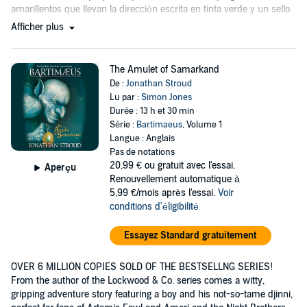
amarillentos que llevan la dirección escrita en tinta verde y un sello
púrpura....
Afficher plus
The Amulet of Samarkand
De :
Jonathan Stroud
Lu par :
Simon Jones
Durée : 13 h et 30 min
Série :
Bartimaeus
, Volume 1
Langue : Anglais
Pas de notations
20,99 €
ou gratuit avec l'essai.
Aperçu
Renouvellement automatique à
5,99 €/mois après l'essai.
Voir
conditions d'éligibilité
Essayez Standard gratuitement
OVER 6 MILLION COPIES SOLD OF THE BESTSELLNG SERIES!
From the author of the Lockwood & Co. series comes a witty,
gripping adventure story featuring a boy and his not-so-tame djinni,