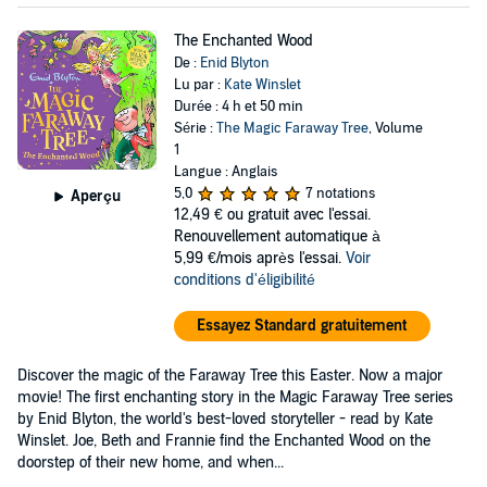
The Enchanted Wood
De :
Enid Blyton
Lu par :
Kate Winslet
Durée : 4 h et 50 min
Série :
The Magic Faraway Tree
, Volume
1
Langue : Anglais
5,0
7 notations
Aperçu
12,49 €
ou gratuit avec l'essai.
Renouvellement automatique à
5,99 €/mois après l'essai.
Voir
conditions d'éligibilité
Essayez Standard gratuitement
Discover the magic of the Faraway Tree this Easter. Now a major
movie! The first enchanting story in the Magic Faraway Tree series
by Enid Blyton, the world's best-loved storyteller - read by Kate
Winslet. Joe, Beth and Frannie find the Enchanted Wood on the
doorstep of their new home, and when...