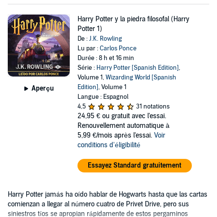
Harry Potter y la piedra filosofal (Harry
Potter 1)
De :
J.K. Rowling
Lu par :
Carlos Ponce
Durée : 8 h et 16 min
Série :
Harry Potter [Spanish Edition]
,
Volume 1,
Wizarding World [Spanish
Edition]
, Volume 1
Aperçu
Langue : Espagnol
4,5
31 notations
24,95 €
ou gratuit avec l'essai.
Renouvellement automatique à
5,99 €/mois après l'essai.
Voir
conditions d'éligibilité
Essayez Standard gratuitement
Harry Potter jamás ha oído hablar de Hogwarts hasta que las cartas
comienzan a llegar al número cuatro de Privet Drive, pero sus
siniestros tíos se apropian rápidamente de estos pergaminos