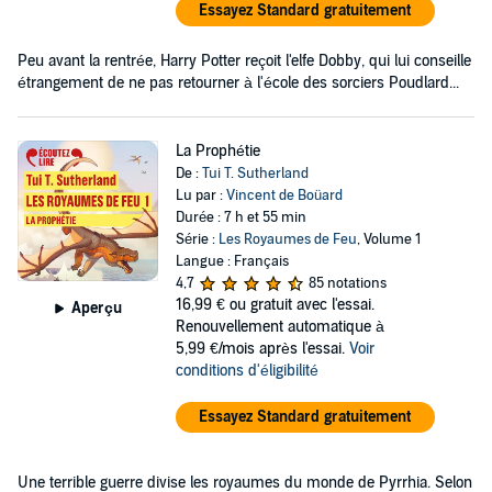
Essayez Standard gratuitement
Peu avant la rentrée, Harry Potter reçoit l'elfe Dobby, qui lui conseille
étrangement de ne pas retourner à l'école des sorciers Poudlard...
La Prophétie
De :
Tui T. Sutherland
Lu par :
Vincent de Boüard
Durée : 7 h et 55 min
Série :
Les Royaumes de Feu
, Volume 1
Langue : Français
4,7
85 notations
16,99 €
ou gratuit avec l'essai.
Aperçu
Renouvellement automatique à
5,99 €/mois après l'essai.
Voir
conditions d'éligibilité
Essayez Standard gratuitement
Une terrible guerre divise les royaumes du monde de Pyrrhia. Selon