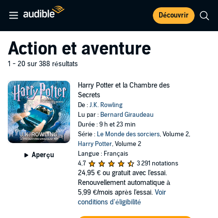
Découvrir
Action et aventure
1 - 20 sur 388 résultats
Harry Potter et la Chambre des
Secrets
De :
J.K. Rowling
Lu par :
Bernard Giraudeau
Durée : 9 h et 23 min
Série :
Le Monde des sorciers
, Volume 2,
Harry Potter
, Volume 2
Langue : Français
Aperçu
4,7
3 291 notations
24,95 €
ou gratuit avec l'essai.
Renouvellement automatique à
5,99 €/mois après l'essai.
Voir
conditions d'éligibilité