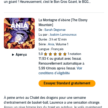
un géant ! Heureusement, c'est le Bon Gros Géant, le BGG...
La Montagne d'ébène [The Ebony
Mountain]
De :
Sarah Degonse
Lu par :
Joakim Lamoureux
Durée : 3 h et 12 min
Série :
Ania
, Volume 1
Langue : Français
5,0
1 notation
Aperçu
11,93 €
ou gratuit avec l'essai.
Renouvellement automatique à
5,99 €/mois après l'essai.
Voir
conditions d'éligibilité
Essayez Standard gratuitement
À peine arrivé au Chalet des dragons pour une semaine
d’entraînement de basket-ball, Laurence a une sensation étrange.
Après un rêve bizarre lors du trajet en autobus, le voilà maintenant