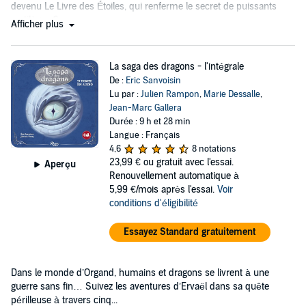
devenu Le Livre des Étoiles, qui renferme le secret de puissants
sortilèges ?
Afficher plus
La saga des dragons - l'intégrale
De :
Eric Sanvoisin
Lu par :
Julien Rampon
,
Marie Dessalle
,
Jean-Marc Gallera
Durée : 9 h et 28 min
Langue : Français
4,6
8 notations
23,99 €
ou gratuit avec l'essai.
Aperçu
Renouvellement automatique à
5,99 €/mois après l'essai.
Voir
conditions d'éligibilité
Essayez Standard gratuitement
Dans le monde d’Organd, humains et dragons se livrent à une
guerre sans fin… Suivez les aventures d’Ervaël dans sa quête
périlleuse à travers cinq...