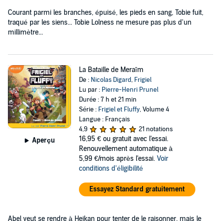
Courant parmi les branches, épuisé, les pieds en sang, Tobie fuit,
traqué par les siens... Tobie Lolness ne mesure pas plus d'un
millimètre...
La Bataille de Meraîm
De :
Nicolas Digard
,
Frigiel
Lu par :
Pierre-Henri Prunel
Durée : 7 h et 21 min
Série :
Frigiel et Fluffy
, Volume 4
Langue : Français
4,9
21 notations
16,95 €
ou gratuit avec l'essai.
Aperçu
Renouvellement automatique à
5,99 €/mois après l'essai.
Voir
conditions d'éligibilité
Essayez Standard gratuitement
Abel veut se rendre à Heikan pour tenter de le raisonner, mais le