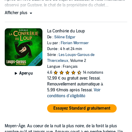
observé par Gustave, le chat de la propriétaire du chalet....
Afficher plus
La Confrérie du Loup
De :
Silène Edgar
Lu par :
Florian Wormser
Durée : 4 h et 24 min
Série :
Les Loups-Garous de
Thiercelieux
, Volume 2
Langue : Français
4,6
14 notations
Aperçu
12,99 €
ou gratuit avec l'essai.
Renouvellement automatique à
5,99 €/mois après l'essai.
Voir
conditions d'éligibilité
Essayez Standard gratuitement
Moyen-Âge. Au coeur de la nuit la plus noire, de la forêt la plus
sombre qu'il ait jamais vue, Amaury court à en perdre haleine. Un