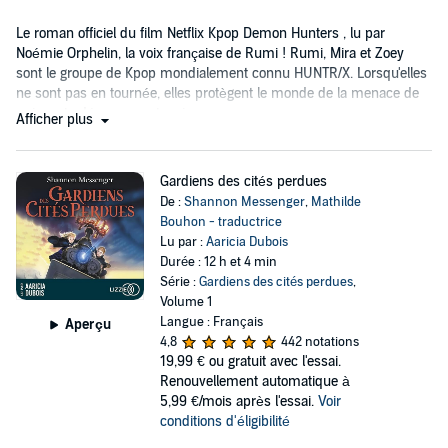
Le roman officiel du film Netflix Kpop Demon Hunters , lu par
Noémie Orphelin, la voix française de Rumi ! Rumi, Mira et Zoey
sont le groupe de Kpop mondialement connu HUNTR/X. Lorsqu'elles
ne sont pas en tournée, elles protègent le monde de la menace de
puissants démons centenaires.
Afficher plus
Gardiens des cités perdues
De :
Shannon Messenger
,
Mathilde
Bouhon - traductrice
Lu par :
Aaricia Dubois
Durée : 12 h et 4 min
Série :
Gardiens des cités perdues
,
Volume 1
Langue : Français
Aperçu
4,8
442 notations
19,99 €
ou gratuit avec l'essai.
Renouvellement automatique à
5,99 €/mois après l'essai.
Voir
conditions d'éligibilité