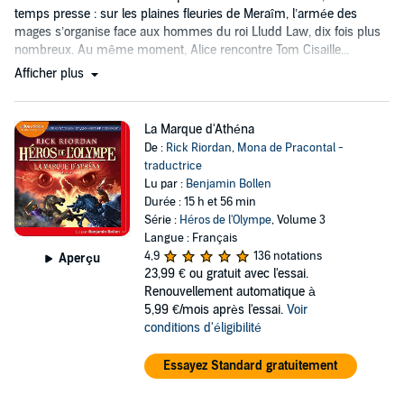
temps presse : sur les plaines fleuries de Meraîm, l’armée des
mages s’organise face aux hommes du roi Lludd Law, dix fois plus
nombreux. Au même moment, Alice rencontre Tom Cisaille...
Afficher plus
La Marque d'Athéna
De :
Rick Riordan
,
Mona de Pracontal -
traductrice
Lu par :
Benjamin Bollen
Durée : 15 h et 56 min
Série :
Héros de l'Olympe
, Volume 3
Langue : Français
4,9
136 notations
Aperçu
23,99 €
ou gratuit avec l'essai.
Renouvellement automatique à
5,99 €/mois après l'essai.
Voir
conditions d'éligibilité
Essayez Standard gratuitement