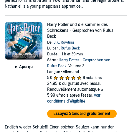
perfect for fans of Artemis Fowl and Amari and the Night Brothers.
Nathaniel is a young magician's apprentice...
Harry Potter und die Kammer des
Schreckens - Gesprochen von Rufus
Beck
De :
J.K. Rowling
Lu par :
Rufus Beck
Durée : 11 h et 39 min
Série :
Harry Potter - Gesprochen von
Rufus Beck
, Volume 2
Aperçu
Langue : Allemand
5,0
9 notations
24,95 €
ou gratuit avec l'essai.
Renouvellement automatique à
5,99 €/mois après l'essai.
Voir
conditions d'éligibilité
Essayez Standard gratuitement
Endlich wieder Schule!!! Einen solchen Seufzer kann nur der