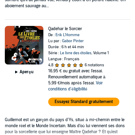
aboiement sauvage au...
Qadehar le Sorcier
De :
Erik L'Homme
Lu par :
Gabor Pinter
Durée : 6 h et 44 min
Série :
Le livre des étoiles
, Volume 1
Langue : Français
4,8
6 notations
16,95 €
ou gratuit avec l'essai.
Aperçu
Renouvellement automatique à
5,99 €/mois après l'essai.
Voir
conditions d'éligibilité
Essayez Standard gratuitement
Guillemot est un garçon du pays d'Ys, situé à mi-chemin entre le
monde réel et le Monde Incertain. Mais d'où lui viennent ses dons
pour la sorcellerie que lui enseigne Maître Qadehar ? Et qu'est