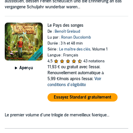
ausstoßen, dessen Ferien scheußlich und die Erinnerung an das
vergangene Schuljahr wunderbar waren...
Le Pays des songes
De :
Benoît Grelaud
Lu par :
Ronan Ducolomb
Durée : 3 h et 48 min
Série :
Le maître des clés
, Volume 1
Langue : Français
4,5
43 notations
11,93 €
ou gratuit avec l'essai.
Aperçu
Renouvellement automatique à
5,99 €/mois après l'essai.
Voir
conditions d'éligibilité
Essayez Standard gratuitement
Le premier volume d'une trilogie de merveilleux féerique...