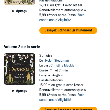
Pas de notations
17,71 €
ou gratuit avec l'essai.
In this compelling work of historical witch fiction, Widdershins
Renouvellement automatique à
Aperçu
blends meticulous research with evocative storytelling that
5,99 €/mois après l'essai.
Voir
immerses listeners in a turbulent and fear-stricken past.
conditions d'éligibilité
©2017 Bell Jar Books (P)2025 Bell Jar Books
Essayez Standard gratuitement
Volume 2 de la série
Sunwise
De :
Helen Steadman
Lu par :
Christine Mackie
Durée : 7 h et 31 min
Langue : Anglais
Pas de notations
15,00 €
ou gratuit avec l'essai.
Renouvellement automatique à
Aperçu
5,99 €/mois après l'essai.
Voir
conditions d'éligibilité