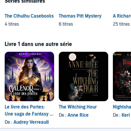
Séries similaires
The Cthulhu Casebooks
Thomas Pitt Mystery
A Richar
4 titres
6 titres
25 titres
Livre 1 dans une autre série
Le livre des Portes:
The Witching Hour
Nightsh
Une saga de Fantasy et
De :
Anne Rice
De :
Keri
d’amour Interdit
De :
Audrey Verreault