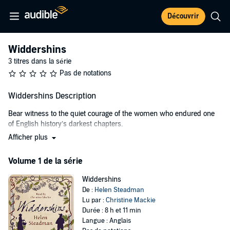
Découvrir
Widdershins
3 titres dans la série
Pas de notations
Widdershins Description
Bear witness to the quiet courage of the women who endured one
of English history’s darkest chapters.
Afficher plus
Step into the shadowy world of seventeenth-century England with
Widdershins, a haunting historical novel that lays bare the terror of
Volume 1 de la série
the 1650 Newcastle witch trials.
Jane Chandler is a natural healer whose knowledge of herbal
Widdershins
remedies leaves her vulnerable to accusations of witchcraft in a
De :
Helen Steadman
society consumed by superstition.
Lu par :
Christine Mackie
Durée : 8 h et 11 min
In pursuit of her is John Sharpe, a witchfinder whose relentless
Langue : Anglais
crusade against witches is forged by religious zealotry.