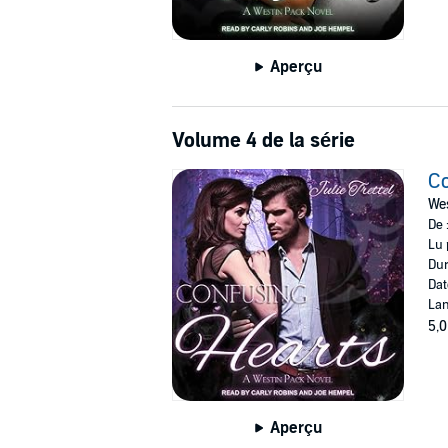
Aperçu
Volume 4 de la série
Co
Wes
De 
Lu 
Dur
Dat
Lan
5,0
Aperçu