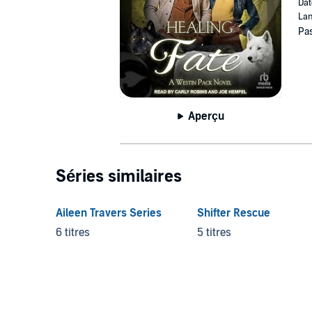
Dat
Lan
Pas
Aperçu
Séries similaires
Aileen Travers Series
Shifter Rescue
6 titres
5 titres