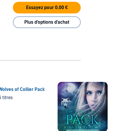
Essayez pour 0,00 €
Plus d'options d'achat
Wolves of Collier Pack
Acts o
6 titres
4 titre