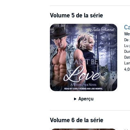
Volume 5 de la série
Ca
Wes
De 
Lu 
Dur
Dat
Lan
4,0
Aperçu
Volume 6 de la série