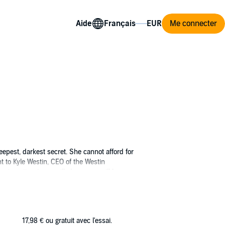
Aide
Me connecter
pest, darkest secret. She cannot afford for
t to Kyle Westin, CEO of the Westin
enigmatic, strong willed man, or will her
 his perfect mate to show any signs of
 possessed. But even Kyle has his limits....
 Or will Kelsey do what she has always done
17,98 €
ou gratuit avec l'essai.