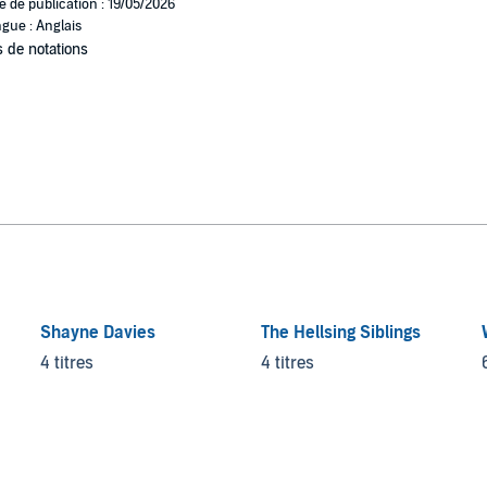
e de publication : 19/05/2026
gue : Anglais
 de notations
Shayne Davies
The Hellsing Siblings
4 titres
4 titres