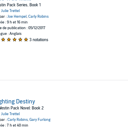
tin Pack Series, Book 1
:
Julie Trettel
par :
Joe Hempel
,
Carly Robins
ée : 9 h et 16 min
e de publication : 05/12/2017
gue : Anglais
3 notations
ghting Destiny
estin Pack Novel: Book 2
:
Julie Trettel
par :
Carly Robins
,
Gary Furlong
ée : 7 h et 40 min