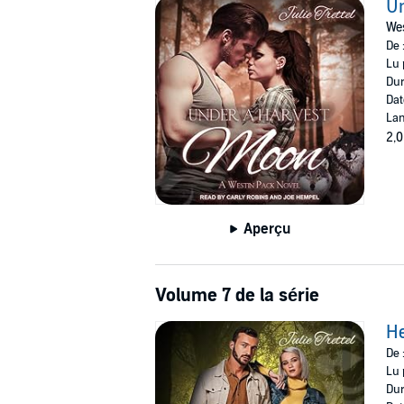
U
Wes
De 
Lu 
Dur
Dat
Lan
2,0
Aperçu
Volume 7 de la série
He
De 
Lu 
Dur