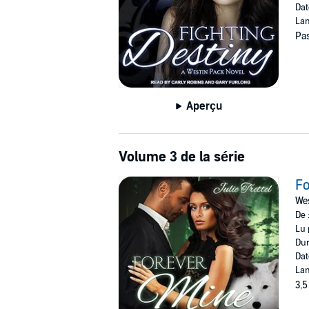
Dat
Lan
Pas
Aperçu
Volume 3 de la série
Fo
Wes
De 
Lu 
Dur
Dat
Lan
3,5