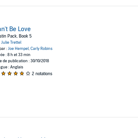
n't Be Love
tin Pack, Book 5
:
Julie Trettel
par :
Joe Hempel
,
Carly Robins
ée : 8 h et 33 min
e de publication : 30/10/2018
gue : Anglais
2 notations