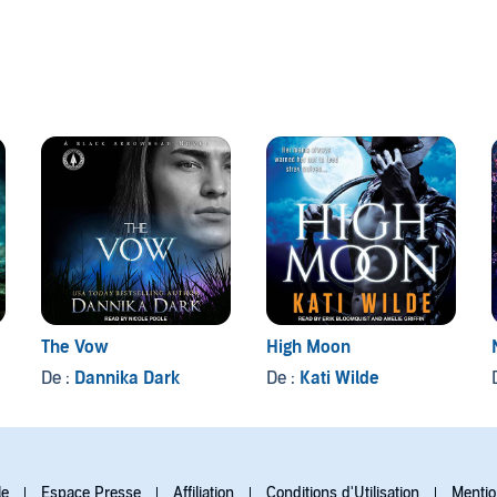
The Vow
High Moon
De :
Dannika Dark
De :
Kati Wilde
le
Espace Presse
Affiliation
Conditions d'Utilisation
Mentio