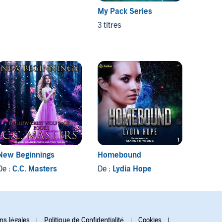
My Pack Series
3 titres
New Beginnings
Homebound
Falling
Billio
De :
C.C. Masters
De :
Lydia Hope
Baby
De :
S
ns légales
Politique de Confidentialité
Cookies