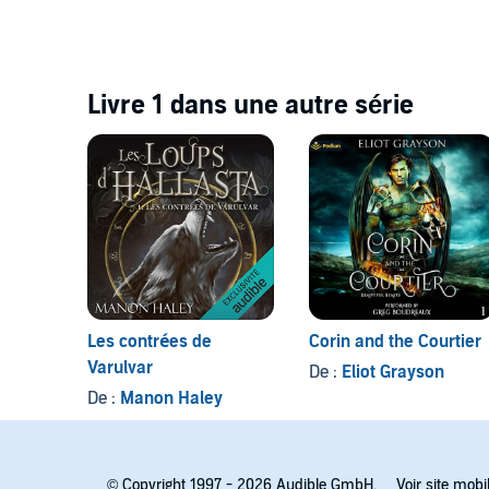
Livre 1 dans une autre série
Les contrées de
Corin and the Courtier
Varulvar
De :
Eliot Grayson
De :
Manon Haley
© Copyright 1997 - 2026 Audible GmbH.
Voir site mobi