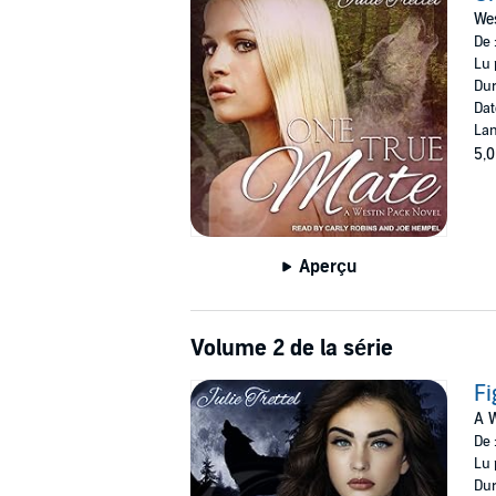
- run?
Wes
De 
Contains mature themes.
Lu 
©2017 Julie Trettel (P)2017 Tantor
Dur
Dat
Lan
5,0
Aperçu
Volume 2 de la série
Fi
A W
De 
Lu 
Dur