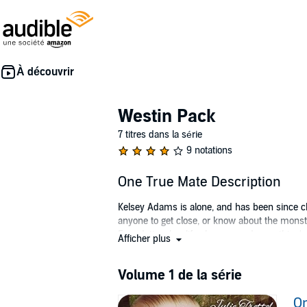
Westin Pack
7 titres dans la série
9 notations
One True Mate Description
Kelsey Adams is alone, and has been since ch
anyone to get close, or know about the monste
Foundation, her life changes and everything's 
Afficher plus
world fall apart?
Kyle Westin, an alpha male who always gets w
Volume 1 de la série
recognition. For two years he endures her unn
Can he make Kelsey notice him as someone ot
O