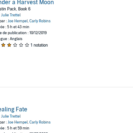
nder a Harvest Moon
tin Pack, Book 6
:
Julie Trettel
par :
Joe Hempel
,
Carly Robins
ée : 5 h et 43 min
e de publication : 10/12/2019
gue : Anglais
1 notation
aling Fate
:
Julie Trettel
par :
Joe Hempel
,
Carly Robins
ée : 5 h et 59 min