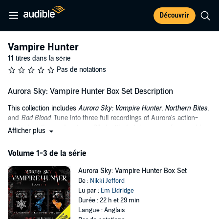
Découvrir
Vampire Hunter
11 titres dans la série
Pas de notations
Aurora Sky: Vampire Hunter Box Set Description
This collection includes
Aurora Sky: Vampire Hunter
,
Northern Bites
,
and
Bad Blood
. Tune into three full recordings of Aurora's action-
packed northern adventures filled with dark humor, unforeseeable
Afficher plus
twists, tension, and romance.
Volume 1-3 de la série
Aurora Sky: Vampire Hunter
(Book 1)
Desperate to leave the darkness and cold of Alaska, 18-year-old
Aurora Sky: Vampire Hunter Box Set
Aurora Sky suddenly finds herself entangled in a world of secret
De :
Nikki Jefford
government agents and vampires after a near fatal car crash
Lu par :
Em Eldridge
transforms her life forever.
Durée : 22 h et 29 min
Langue : Anglais
Northern Bites
(Book 2)