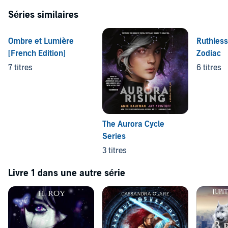
Séries similaires
Ombre et Lumière
Ruthless
[French Edition]
Zodiac
7 titres
6 titres
The Aurora Cycle
Series
3 titres
Livre 1 dans une autre série