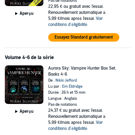
Pas de notations
22,95 €
ou gratuit avec l'essai.
When a member of the unit's team is found dead, Aurora is sent
Renouvellement automatique à
Aperçu
after a vampire in Sitka, but Aurora suspects the killer's much closer
5,99 €/mois après l'essai.
Voir
to home.
conditions d'éligibilité
Bad Blood
(Book 3)
Essayez Standard gratuitement
College is starting, and so is Aurora's undercover work at a network
of swanky parties known as "Tastings" for high rolling vampires who
like their blood laced with fine wine. But Aurora's not the only one on
Volume 4-6 de la série
the prowl. An underground investigation is under way to find out
who killed one of Anchorage's high profile vampires...and Aurora is a
Aurora Sky: Vampire Hunter Box Set,
prime suspect.
Books 4-6
De :
Nikki Jefford
©2012, 2013, 2014 Nikki Jefford (P)2016 Nikki Jefford
Lu par :
Em Eldridge
Durée : 26 h et 15 min
Langue : Anglais
Pas de notations
24,37 €
ou gratuit avec l'essai.
Aperçu
Renouvellement automatique à
5,99 €/mois après l'essai.
Voir
conditions d'éligibilité