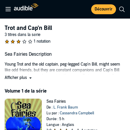
Découvrir
Trot and Cap'n Bill
3 titres dans la série
1 notation
Sea Fairies Description
Young Trot and the old captain, peg-legged Cap'n Bill, might seem
like odd friends, but they are constant companions and Cap'n Bill
taught her to love and appreciate the ocean. Trot was especially
Afficher plus
fascinated by the idea of mermaids and talked about them often
with Cap'n Bill, who warned that no one who had met a mermaid
Volume 1 de la série
had ever lived to tell the tale. One day while out sailing around, the
pair is greeted by a beautiful mermaid who extends an invitation for
Sea Fairies
them to come and visit their underwater kingdom and even become
De :
L. Frank Baum
mermaids themselves for the adventure.
Lu par :
Cassandra Campbell
Durée : 5 h
Trot and Cap'n Bill meet a wonderful variety of characters along their
Langue : Anglais
underwater adventure - eels and codfish and crabs, among others.