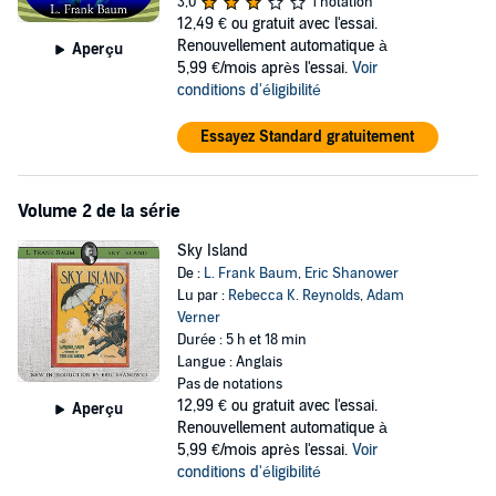
3,0
1 notation
After a marvelous and exciting time with the mermaids, the only
12,49 €
ou gratuit avec l'essai.
mystery left is whether or not they will be the first to live to tell the
Renouvellement automatique à
Aperçu
tale of meeting the mermaids!
5,99 €/mois après l'essai.
Voir
L. Frank Baum (1856-1919) was an American author of children's
conditions d'éligibilité
books, most famous for his
The Wonderful Wizard of Oz.
Baum wrote
13 sequels to his first Oz book and still has a huge fan base to this
Essayez Standard gratuitement
day. Trot and Cap'n Bill also appear in other books by Baum, outside
of their underwater adventures!
Volume 2 de la série
Public Domain (P)2013 Enunciation LLC
Sky Island
De :
L. Frank Baum
,
Eric Shanower
Lu par :
Rebecca K. Reynolds
,
Adam
Verner
Durée : 5 h et 18 min
Langue : Anglais
Pas de notations
12,99 €
ou gratuit avec l'essai.
Aperçu
Renouvellement automatique à
5,99 €/mois après l'essai.
Voir
conditions d'éligibilité