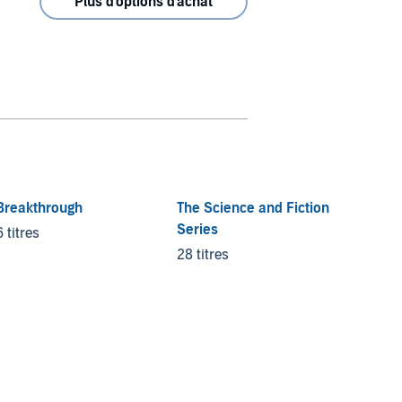
Plus d'options d'achat
Breakthrough
The Science and Fiction
Drago
Series
Air
6 titres
28 titres
8 titre