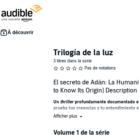
Trilogía de la luz
3 titres dans la série
Pas de notations
El secreto de Adán: La Humani
to Know Its Origin] Description
Un
thriller
profundamente documentado en e
prueba tus creencias y tu entendimiento e
Afficher plus
Libro del autor bestseller Guillermo Ferra
La humanidad está a punto de conocer su 
Volume 1 de la série