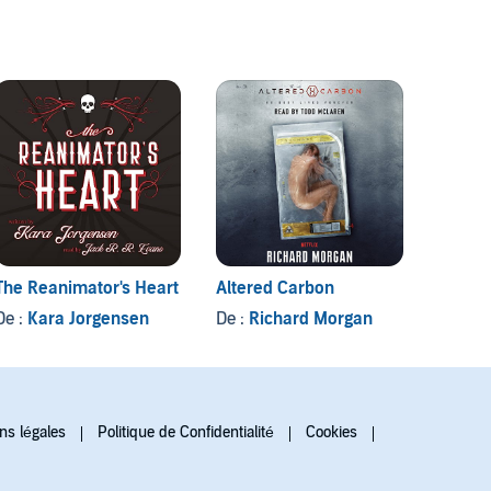
The Reanimator's Heart
Altered Carbon
The 49
De :
Kara Jorgensen
De :
Richard Morgan
De :
Te
ns légales
Politique de Confidentialité
Cookies