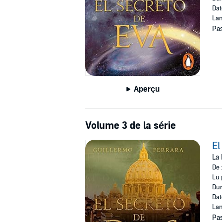
Dat
Lan
Pas
Aperçu
Volume 3 de la série
El
La 
De 
Lu 
Dur
Dat
Lan
Pas