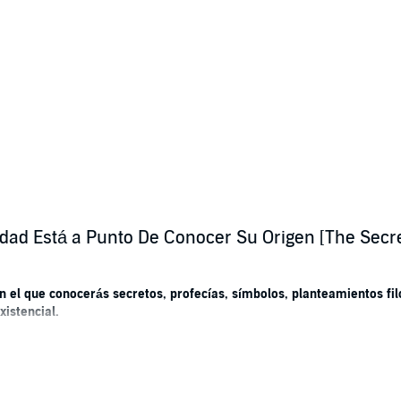
dad Está a Punto De Conocer Su Origen [The Secr
l que conocerás secretos, profecías, símbolos, planteamientos filo
xistencial.
ra.
verdadero origen.