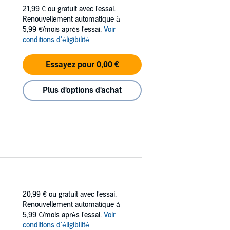
go
Aquiles Vangelis
, quien le pide viajar a su
21,99 €
ou gratuit avec l'essai.
siglos.
Renouvellement automatique à
s de poder a los que no les conviene que
5,99 €/mois après l'essai.
Voir
s descubrimientos y quién está detrás del
conditions d'éligibilité
te de organizaciones secretas que pretenden
Essayez pour 0,00 €
ca el final de nuestra era el 21 de diciembre
erran los cuarzos, el sexo alquímico y cuál
Plus d'options d'achat
igua, filosofía, genética, medicina,
verídicos e información científica". -
20,99 €
ou gratuit avec l'essai.
Renouvellement automatique à
5,99 €/mois après l'essai.
Voir
conditions d'éligibilité