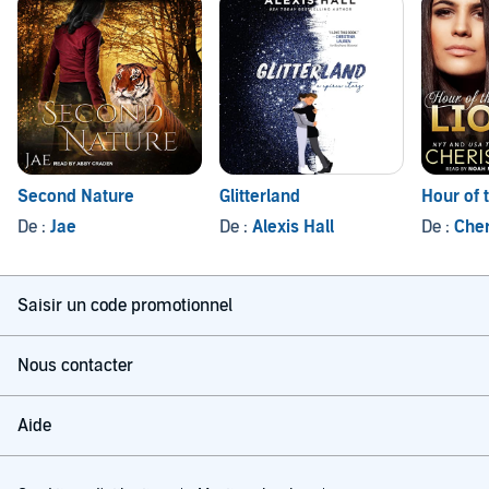
Second Nature
Glitterland
Hour of 
De :
Jae
De :
Alexis Hall
De :
Cher
Saisir un code promotionnel
Nous contacter
Aide