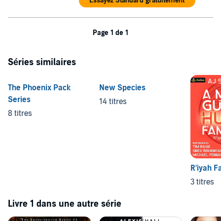
Essayez Standard gratuitement
Page 1 de 1
Séries similaires
The Phoenix Pack
New Species
Series
14 titres
8 titres
R'iyah F
3 titres
Livre 1 dans une autre série