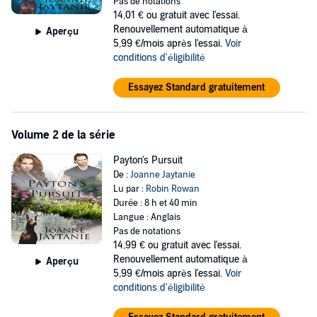
Naval officer Tristan Farraday is sent undercover to track Biotec's
Pas de notations
experiments. These experiments involve implanting genus canis
14,01 €
ou gratuit avec l'essai.
DNA into humans thereby manipulating their genetic makeup, in
Renouvellement automatique à
Aperçu
hopes to create the perfect soldier.
5,99 €/mois après l'essai.
Voir
conditions d'éligibilité
©2013 Joanne Jaytanie (P)2014 Books to Go Now
Essayez Standard gratuitement
Volume 2 de la série
Payton's Pursuit
De :
Joanne Jaytanie
Lu par :
Robin Rowan
Durée : 8 h et 40 min
Langue : Anglais
Pas de notations
14,99 €
ou gratuit avec l'essai.
Renouvellement automatique à
Aperçu
5,99 €/mois après l'essai.
Voir
conditions d'éligibilité