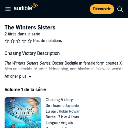
Découvrir
The Winters Sisters
2 titres dans la série
Pas de notations
Chasing Victory Description
The Winters Sisters Series
: Doctor Doolittle in female form creates X-
Men on steroids. Murder, kidnapping, and blackmail follow as world-
renowned geneticist Victory Winters is forced to pursue her
Afficher plus
research on canine DNA. Victory possesses an unusual innate
sense of communication, boarding on telepathic when relating to
Volume 1 de la série
animals.
Chasing Victory
This unique ability has elevated her status to world renowned
De :
Joanne Jaytanie
genetic research specialist. She is kidnapped and blackmailed with
Lu par :
Robin Rowan
threats to her family, forcing her to work for rival corporation Biotec,
Durée : 7 h et 41 min
run by a madman CEO.
Langue : Anglais