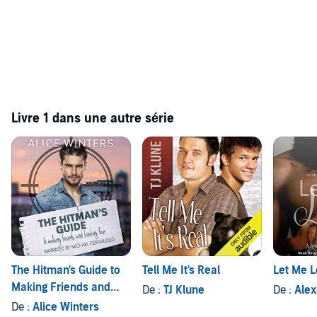
Livre 1 dans une autre série
The Hitman's Guide to
Tell Me It's Real
Let Me 
Making Friends and
De :
TJ Klune
De :
Alex
Finding Love
De :
Alice Winters