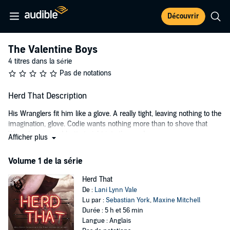
Découvrir
The Valentine Boys
4 titres dans la série
Pas de notations
Herd That Description
His Wranglers fit him like a glove. A really tight, leaving nothing to the
imagination, glove. Codie wants nothing more than to shove that
Wrangler-covered butt straight into the mud.
Afficher plus
Ace Valentine has a smart mouth, a devil-may-care attitude, and
Volume 1 de la série
those wicked eyes aimed directly at her.
She doesn't know what to do with that kind of attention. Especially
Herd That
not from the sweet-talking man that has no problem charming
De :
Lani Lynn Vale
every woman that enters his orbit - everyone but her, at least.
Lu par :
Sebastian York
,
Maxine Mitchell
Durée : 5 h et 56 min
Ace isn't sure why Codie Spears had her panties in a twist when it
Langue : Anglais
comes to him, but every snub and insult she hurls his way brings