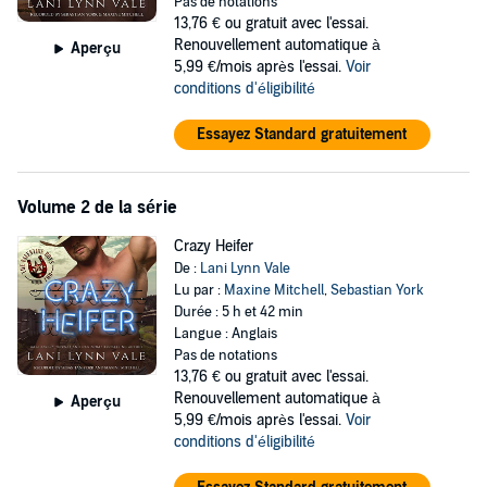
Pas de notations
him closer and closer to falling for her.
13,76 €
ou gratuit avec l'essai.
Renouvellement automatique à
Aperçu
He's not sure what it is about the town's bad girl that draws his
5,99 €/mois après l'essai.
Voir
attention, but every encounter they have leaves him wanting her
conditions d'éligibilité
until there's nothing else left to do but have her.
The only thing is, she's been convinced by everyone around her that
Essayez Standard gratuitement
she's not good enough. Tell a person that she's a piece of trash
enough times, and eventually she'll start to believe it. It's going to
take a lot of smooth-talking and gentling on his part to get her to see
Volume 2 de la série
that she's worth it. And once he has her where he wants her? Well,
she'll make a mighty fine rancher’s wife.
Crazy Heifer
De :
Lani Lynn Vale
©2020 Lani Lynn Vale (P)2020 Lani Lynn Vale
Lu par :
Maxine Mitchell
,
Sebastian York
Durée : 5 h et 42 min
Langue : Anglais
Pas de notations
13,76 €
ou gratuit avec l'essai.
Renouvellement automatique à
Aperçu
5,99 €/mois après l'essai.
Voir
conditions d'éligibilité