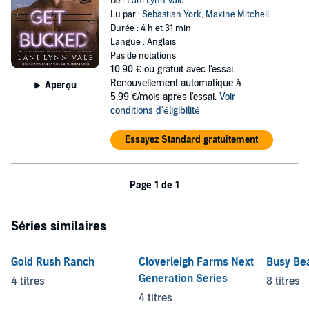
De :
Lani Lynn Vale
Lu par :
Sebastian York
,
Maxine Mitchell
Durée : 4 h et 31 min
Langue : Anglais
Pas de notations
10,90 €
ou gratuit avec l'essai.
Renouvellement automatique à
Aperçu
5,99 €/mois après l'essai.
Voir
conditions d'éligibilité
Essayez Standard gratuitement
Page 1 de 1
Séries similaires
Gold Rush Ranch
Cloverleigh Farms Next
Busy Be
Generation Series
4 titres
8 titres
4 titres