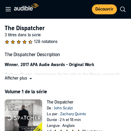
Découvrir
The Dispatcher
3 titres dans la série
128 notations
The Dispatcher Description
Winner, 2017 APA Audie Awards - Original Work
Zachary Quinto - best known for his role as the Nimoy-approved
Afficher plus
Spock in the recent Star Trek reboot and the menacing, power-
stealing serial killer, Sylar, in
Heroes
- brings his well-earned sci-fi
Volume 1 de la série
credentials and simmering intensity to this audio-exclusive novella
from master storyteller John Scalzi.
The Dispatcher
One day, not long from now, it becomes almost impossible to
De :
John Scalzi
murder anyone - 999 times out of a thousand, anyone who is
Lu par :
Zachary Quinto
intentionally killed comes back. How? We don't know. But it changes
Durée : 2 h et 18 min
everything: war, crime, daily life.
Langue : Anglais