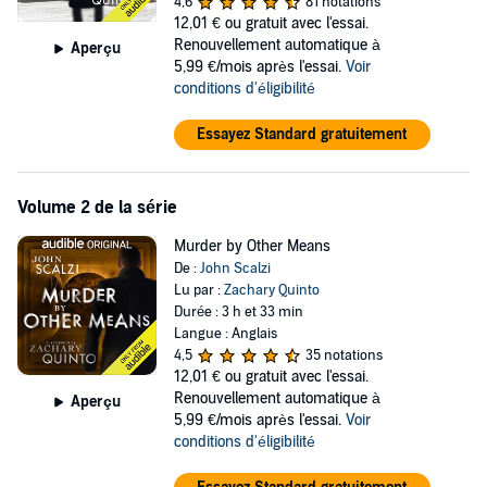
4,6
81 notations
Tony Valdez is a Dispatcher - a licensed, bonded professional whose
12,01 €
ou gratuit avec l'essai.
job is to humanely dispatch those whose circumstances put them
Renouvellement automatique à
Aperçu
in death's crosshairs, so they can have a second chance to avoid the
5,99 €/mois après l'essai.
Voir
reaper. But when a fellow Dispatcher and former friend is
conditions d'éligibilité
apparently kidnapped, Tony learns that there are some things that
are worse than death and that some people are ready to do almost
Essayez Standard gratuitement
anything to avenge a supposed wrong.
It's a race against time for Valdez to find his friend before it's too
late...before not even a Dispatcher can save him.
Volume 2 de la série
©2016 John Scalzi (P)2016 Audible, Inc.
Murder by Other Means
De :
John Scalzi
Lu par :
Zachary Quinto
Durée : 3 h et 33 min
Langue : Anglais
4,5
35 notations
12,01 €
ou gratuit avec l'essai.
Renouvellement automatique à
Aperçu
5,99 €/mois après l'essai.
Voir
conditions d'éligibilité