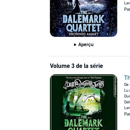
Lan
Pas
Aperçu
Volume 3 de la série
Th
De 
Lu 
Dur
Dat
Lan
Pas