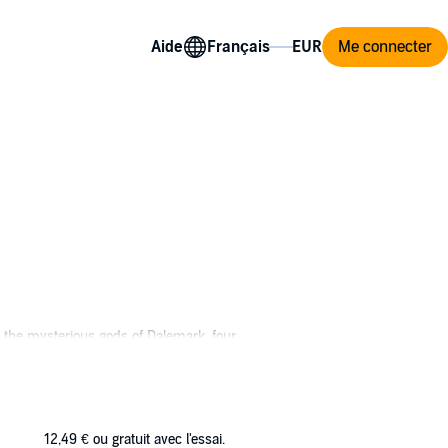
Aide
Me connecter
f the mysterious gods of Dalemark, four
with a mysterious past. As Moril and his
 cwidder’s strange and powerful magic. But is
12,49 €
ou gratuit avec l'essai.