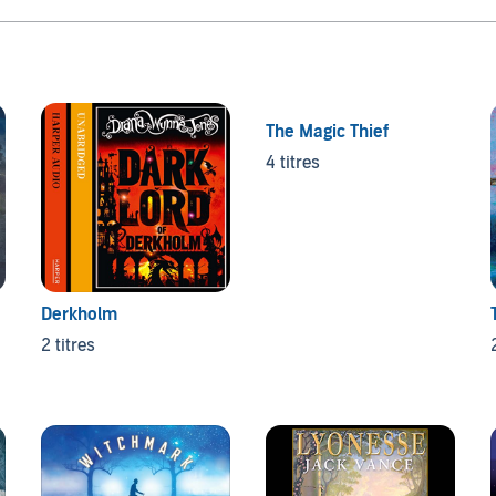
The Magic Thief
4 titres
Derkholm
2 titres