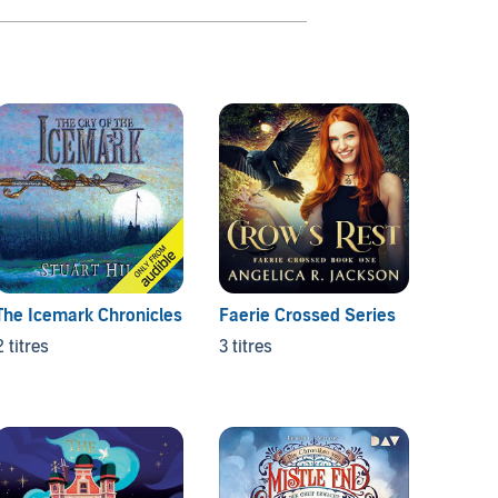
The Ja
Chroni
4 titre
The Icemark Chronicles
Faerie Crossed Series
2 titres
3 titres