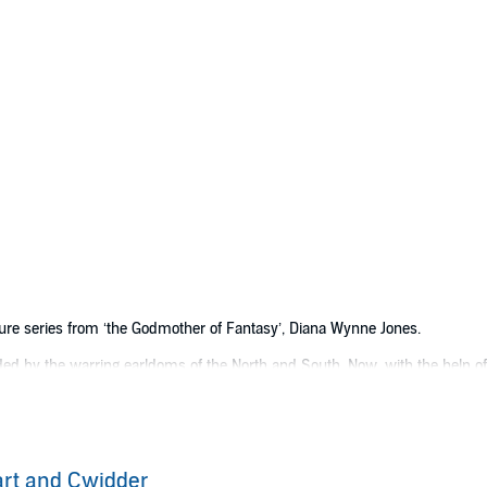
nture series from ‘the Godmother of Fantasy’, Diana Wynne Jones.
ded by the warring earldoms of the North and South. Now, with the help o
o reunify their beloved home.
ed by soldiers, Moril inherits his ancient cwidder – a musical instrument 
cape the evil forces around them, he gradually learns how to channel the
looming threat of war?
rt and Cwidder