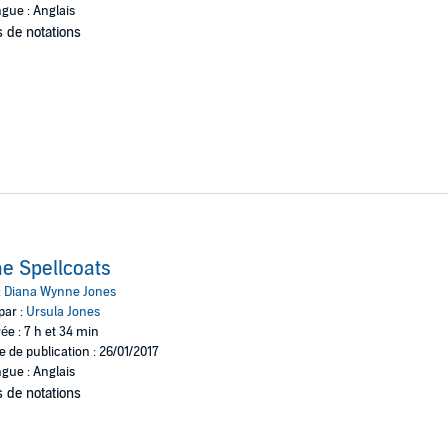
gue : Anglais
 de notations
e Spellcoats
:
Diana Wynne Jones
par :
Ursula Jones
ée : 7 h et 34 min
e de publication : 26/01/2017
gue : Anglais
 de notations