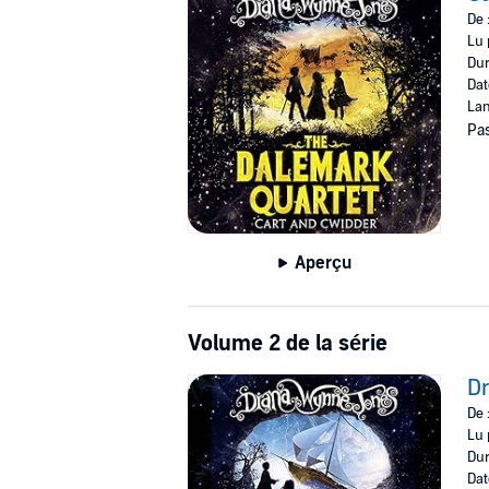
De 
Lu 
Dur
Dat
Lan
Pas
Aperçu
Volume 2 de la série
D
De 
Lu 
Dur
Dat