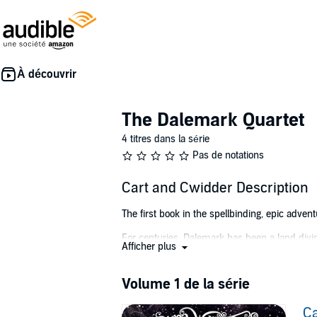
The Dalemark Quartet
4 titres dans la série
Pas de notations
Cart and Cwidder Description
The first book in the spellbinding, epic adve
For centuries, Dalemark has been a land divi
Afficher plus
extraordinary young people must join forces t
When twelve-year-old Moril’s father is murder
Volume 1 de la série
siblings embark on a dangerous journey to es
it enough to protect those he loves from the 
Ca