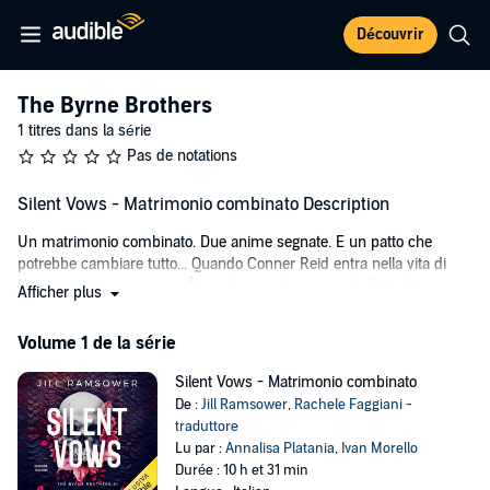
Découvrir
The Byrne Brothers
1 titres dans la série
Pas de notations
Silent Vows - Matrimonio combinato Description
Un matrimonio combinato. Due anime segnate. E un patto che
potrebbe cambiare tutto... Quando Conner Reid entra nella vita di
Noemi, non è per amore. È per dovere. In un mondo fatto di
Afficher plus
alleanze, vendette e giuramenti silenziosi, Noemi scoprirà che dietro
lo sguardo glaciale di Conner si nasconde molto più di quanto
Volume 1 de la série
sembri. Ma fidarsi può essere pericoloso quanto innamorarsi.
Silent Vows - Matrimonio combinato
©2025 Queen Edizioni (P)2025 Audible GmbH
De :
Jill Ramsower
,
Rachele Faggiani -
traduttore
Lu par :
Annalisa Platania
,
Ivan Morello
Durée : 10 h et 31 min