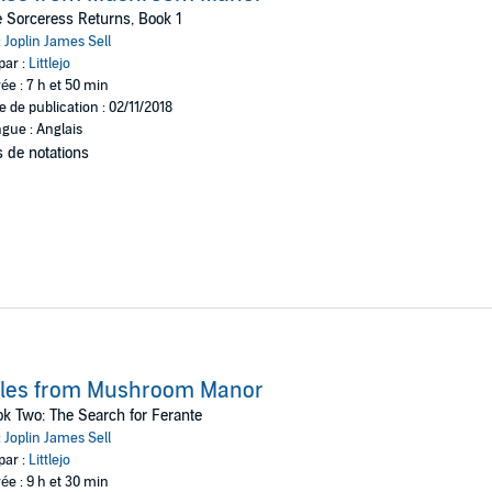
 Sorceress Returns, Book 1
:
Joplin James Sell
par :
Littlejo
ée : 7 h et 50 min
e de publication : 02/11/2018
gue : Anglais
 de notations
ales from Mushroom Manor
k Two: The Search for Ferante
:
Joplin James Sell
par :
Littlejo
ée : 9 h et 30 min