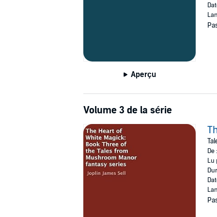
Dat
Lan
Pas
Aperçu
Volume 3 de la série
Th
Tal
De 
Lu 
Dur
Dat
Lan
Pas