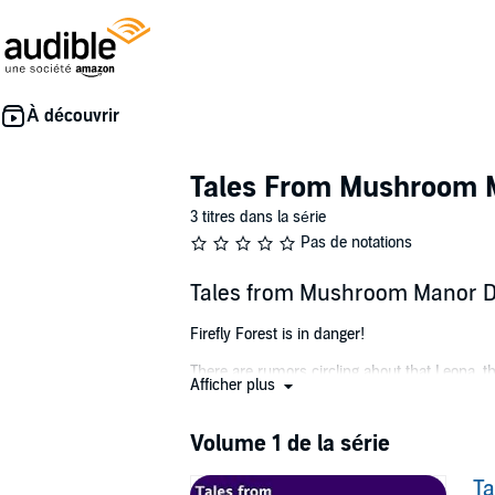
Tales From Mushroom 
3 titres dans la série
Pas de notations
Tales from Mushroom Manor D
Firefly Forest is in danger!
There are rumors circling about that Leona, th
Afficher plus
tries to dispel these rumors. Is he to be trus
Join Suzy Shortbread, Penelope Pringles, Fra
Volume 1 de la série
battle between Dark and White magic is about 
T
©2018 Joplin J Patras (P)2018 Joplin J Patras