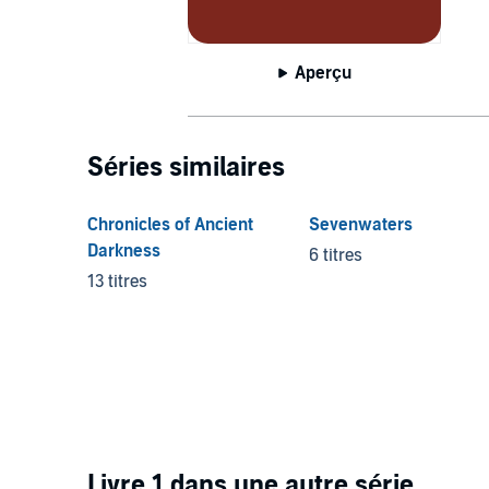
Aperçu
Séries similaires
Chronicles of Ancient
Sevenwaters
Darkness
6 titres
13 titres
Livre 1 dans une autre série