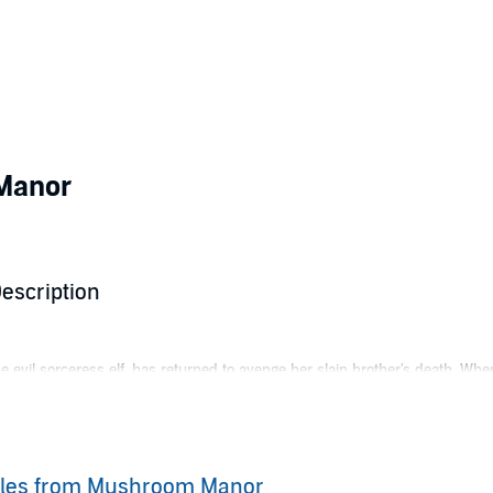
Manor
escription
e evil sorceress elf, has returned to avenge her slain brother's death. Wh
ted, or does he have ulterior motives?
ncois Frog, and the other friends from Mushroom Manor as they find thems
to begin! Who will end up controlling all the Lands of Morada?
ales from Mushroom Manor