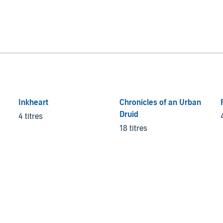
Inkheart
Chronicles of an Urban
Druid
4 titres
18 titres