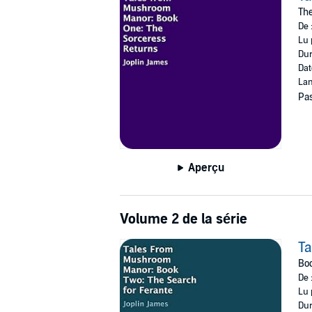
The
De 
Lu 
Dur
Dat
Lan
Pas
Aperçu
Volume 2 de la série
T
Boo
De 
Lu 
Dur