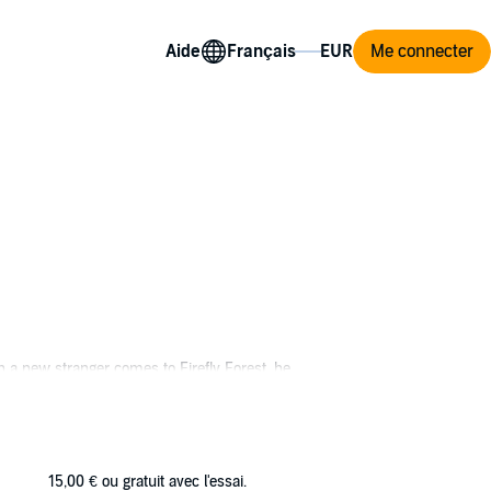
Aide
Me connecter
en a new stranger comes to Firefly Forest, he
elves on an adventure of a lifetime! An epic
15,00 €
ou gratuit avec l'essai.