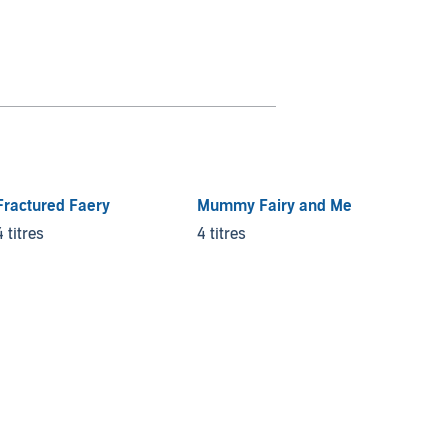
Fractured Faery
Mummy Fairy and Me
Dragon
4 titres
4 titres
5 titre