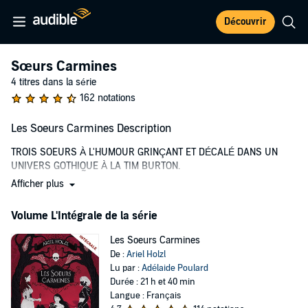
Découvrir
Sœurs Carmines
4 titres dans la série
162 notations
Les Soeurs Carmines Description
TROIS SOEURS À L'HUMOUR GRINÇANT ET DÉCALÉ DANS UN
UNIVERS GOTHIQUE À LA TIM BURTON.
Afficher plus
Grisaille, sinistre cité gothique où les mœurs sont plus que
douteuses...
Volume L'Intégrale de la série
On s'y trucide allègrement, surtout à l'heure du thé, et huit clans
d'aristocrates aux dons surnaturels conspirent pour le trône. Dans
Les Soeurs Carmines
cette atmosphère où la mort est aussi banale que divertissante, les
De :
Ariel Holzl
trois sœurs Carmine tentent de survivre aux complots, aux
Lu par :
Adélaide Poulard
sombres secrets de famille et aux créatures de la nuit. Merry, une
Durée : 21 h et 40 min
monte-en-l'air maladroite, court les toits et cambriole les manoirs
Langue : Français