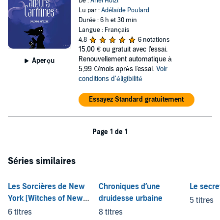
De :
Ariel Holzl
Lu par :
Adélaïde Poulard
Durée : 6 h et 30 min
Langue : Français
4,8
6 notations
15,00 €
ou gratuit avec l'essai.
Renouvellement automatique à
Aperçu
5,99 €/mois après l'essai.
Voir
conditions d'éligibilité
Essayez Standard gratuitement
Page 1 de 1
Séries similaires
Les Sorcières de New
Chroniques d’une
Le secre
York [Witches of New
druidesse urbaine
5 titres
York]
6 titres
8 titres