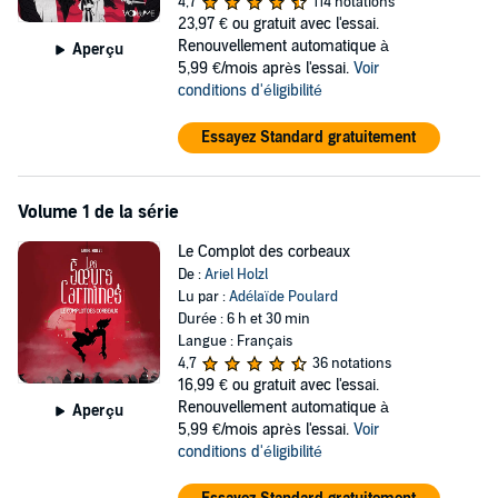
pour gagner sa vie. Tristabelle, la belle sociopathe, ne rate jamais un
4,7
114 notations
bal ni l'occasion d'éliminer ses rivales. Dolorine, la petite dernière,
23,97 €
ou gratuit avec l'essai.
converse avec les fantômes en compagnie de Monsieur Nyx, sa
Renouvellement automatique à
Aperçu
peluche maléfique. Toutes trois vont vivre des aventures
5,99 €/mois après l'essai.
Voir
rocambolesques et surprenantes !
conditions d'éligibilité
Ariel Holzl nous offre une peinture exquise de Grisaille et de ses
Essayez Standard gratuitement
étranges habitants, le tout sur un ton grinçant, plein d'humour et de
cynisme. Une lecture fraîche comme la brume, aussi désopilante
qu'une exécution publique et qui plaira aux jeunes comme à celles
Volume 1 de la série
et ceux qui se rapprochent de la tombe !
Le Complot des corbeaux
Cette intégrale contient :
De :
Ariel Holzl
Le Complot des corbeaux
(Prix Imaginales Jeunesse 2018,
Lu par :
Adélaïde Poulard
Prix Littéraire de L'imaginaire Booktubers 2018)
Durée : 6 h et 30 min
Belle de gris
Langue : Français
Dolorine à l'école
4,7
36 notations
16,99 €
ou gratuit avec l'essai.
©2023 Ariel Holzl (P)2023 VOolume
Renouvellement automatique à
Aperçu
5,99 €/mois après l'essai.
Voir
conditions d'éligibilité