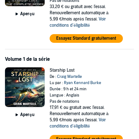
Pas de notations
what should be theirs.
33,20 €
ou gratuit avec l'essai.
Renouvellement automatique à
Aperçu
The crew returns to fulfill their destiny and honor their parents’
5,99 €/mois après l'essai.
Voir
legacy.
conditions d'éligibilité
The battle is joined.
Essayez Standard gratuitement
Experience the full
Starship Lost
Military Sci-Fi Series from
Military Sci-Fi Dragon Award Finalist and Amazon International
Bestselling Author Craig Martelle. It's perfect for fans of Rick
Volume 1 de la série
Partlow, JN Chaney, and Joshua Dalzelle. Listen to it today!
Starship Lost
©2024, 2025 Aethon Books (P)2025 Aethon Audio
De :
Craig Martelle
Lu par :
Ryan Kennard Burke
Durée : 9 h et 24 min
Langue : Anglais
Pas de notations
17,91 €
ou gratuit avec l'essai.
Renouvellement automatique à
Aperçu
5,99 €/mois après l'essai.
Voir
conditions d'éligibilité