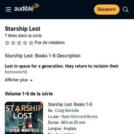
Découvrir
Starship Lost
7 titres dans la série
Pas de notations
Starship Lost: Books 1-6 Description
Lost in space for a generation, they return to reclaim their
homeworld.
Afficher plus
The ship survived, but over time the original crew died out. Their
children were left to continue the fight for their home against their
Volume 1-6 de la série
sworn enemy, the vicious alien Malibor.
They’ve lived their whole lives in space. Their idea of heaven is open
Starship Lost: Books 1-6
air, blue skies, and the quiet of peace. But they'll never have that if
De :
Craig Martelle
they don't take it by force.
Lu par :
Ryan Kennard Burke
Durée : 48 h et 25 min
The time has come for Captain Jaq Hunter and Commander Crip
Langue : Anglais
Castle to lead this new generation against the Malibor and reclaim