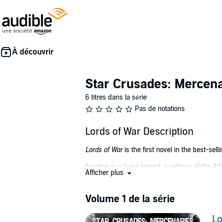
Star Crusades: Mercena
6 titres dans la série
Pas de notations
Lords of War Description
Lords of War
is the first novel in the best-sel
Spartan is a living legend, a veteran of the A
Afficher plus
reviled by friend and foe alike, and now lives 
lost everything in the process. But when two 
personal.
Volume 1 de la série
The Great Biomech War left millions dead, colo
Lo