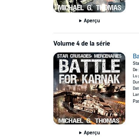
Aperçu
Volume 4 de la série
Ba
Sta
De 
Lu 
Dur
Dat
Lan
Pas
Aperçu