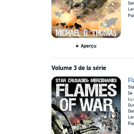
Dat
Lan
Pas
Aperçu
Volume 3 de la série
Fl
Sta
De 
Lu 
Dur
Dat
Lan
Pas