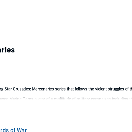
ries
ling Star Crusades: Mercenaries series that follows the violent struggles of t
lliance Marine Corps, victor of a multitude of military campaigns including 
out on the fringes of the Alliance. He has fought for money, for his people 
of his closest friends are captured supplying weapons to the desperate Byo
nies burned, and cities turned to ash. Millions more continue to endure in
rds of War