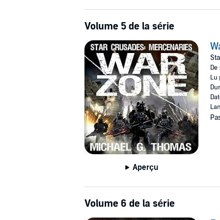
Volume 5 de la série
W
Sta
De 
Lu 
Dur
Dat
Lan
Pas
Aperçu
Volume 6 de la série