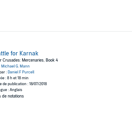
ttle for Karnak
r Crusades: Mercenaries, Book 4
:
Michael G. Mann
par :
Daniel F Purcell
ée : 8 h et 18 min
e de publication : 18/07/2018
gue : Anglais
 de notations