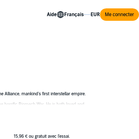
Aide
Me connecter
he Alliance, mankind's first interstellar empire.
the horrific Biomech War. He is both loved and
and for the very survival of his species, and
tai settlers of Karnak, the fight becomes
 the harshest of conditions. The Alliance
15,96 €
ou gratuit avec l'essai.