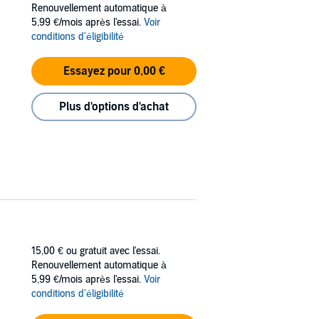
planets succumb to the raids of warlords,
Renouvellement automatique à
5,99 €/mois après l'essai.
Voir
conditions d'éligibilité
y the Alliance. Using the latest high-energy
s seen before. Spartan will use this and every
heir fearsome clan leaders, can stop him, even
Essayez pour 0,00 €
Plus d'options d'achat
War. The war may have been won, but after
15,00 €
ou gratuit avec l'essai.
Renouvellement automatique à
5,99 €/mois après l'essai.
Voir
conditions d'éligibilité