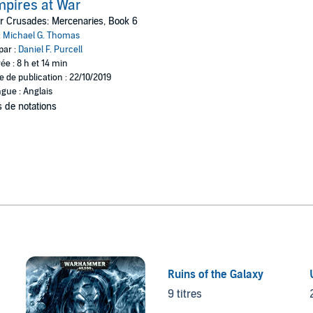
pires at War
r Crusades: Mercenaries, Book 6
:
Michael G. Thomas
par :
Daniel F. Purcell
ée : 8 h et 14 min
e de publication : 22/10/2019
gue : Anglais
 de notations
Ruins of the Galaxy
9 titres