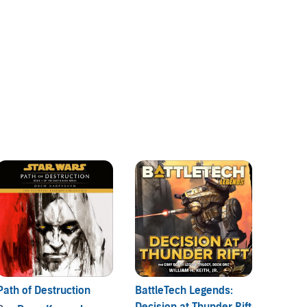
The Lo
Outlan
3 titres
Path of Destruction
BattleTech Legends:
Warlor