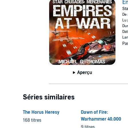
Em
Sta
De 
Lu 
Dur
Dat
Lan
Pas
Aperçu
Séries similaires
The Horus Heresy
Dawn of Fire:
Warhammer 40,000
168 titres
9 titres