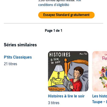
5,99 €/mois après l'essai.
Voir
conditions d'éligibilité
Essayez Standard gratuitement
Page 1 de 1
Séries similaires
P'tits Classiques
21 titres
Histoires à lire le soir
Les hist
Taupe - 
3 titres