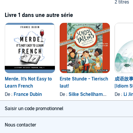
2 titres
Livre 1 dans une autre série
Merde, It's Not Easy to
Erste Stunde - Tierisch
成语故事
Learn French
laut!
[Idiom S
1)]
De :
France Dubin
De :
Silke Schellhammer
De :
Li Ji
Saisir un code promotionnel
Nous contacter