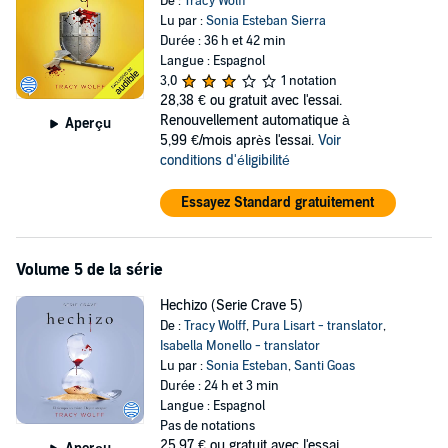
De :
Tracy Wolff
Lu par :
Sonia Esteban Sierra
Durée : 36 h et 42 min
Langue : Espagnol
3,0
1 notation
28,38 €
ou gratuit avec l'essai.
Renouvellement automatique à
Aperçu
5,99 €/mois après l'essai.
Voir
conditions d'éligibilité
Essayez Standard gratuitement
Volume 5 de la série
Hechizo (Serie Crave 5)
De :
Tracy Wolff
,
Pura Lisart - translator
,
Isabella Monello - translator
Lu par :
Sonia Esteban
,
Santi Goas
Durée : 24 h et 3 min
Langue : Espagnol
Pas de notations
25,97 €
ou gratuit avec l'essai.