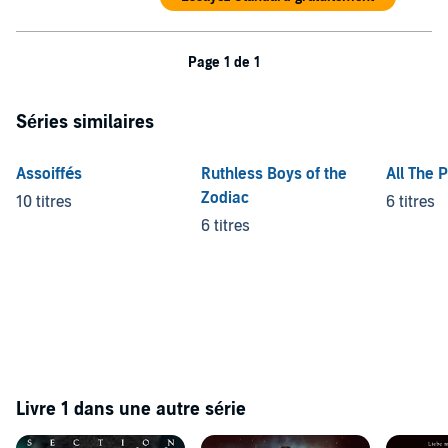
Page 1 de 1
Séries similaires
Assoiffés
Ruthless Boys of the
All The 
Zodiac
10 titres
6 titres
6 titres
Livre 1 dans une autre série