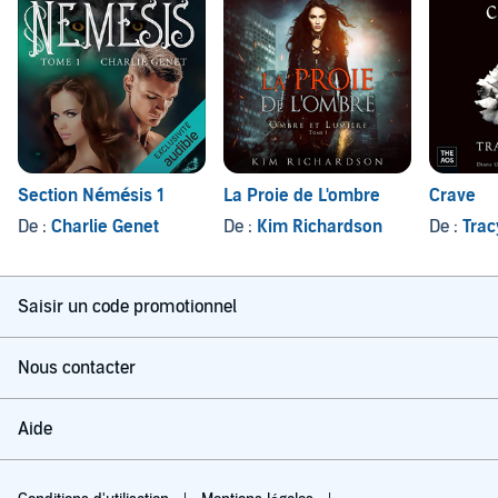
Section Némésis 1
La Proie de L'ombre
Crave
De :
Charlie Genet
De :
Kim Richardson
De :
Trac
Saisir un code promotionnel
Nous contacter
Aide