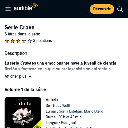
Découvrir
Serie Crave
6 titres dans la série
3 notations
Description
La
serie
Crave
es una emocionante novela juvenil de ciencia
ficción y fantasía en la que su protagonista se enfrenta a
vampiros y seres extraños a su llegada al instituto Katmere.
Afficher plus
Anhelo y Furia
forman las dos partes de la serie
Crave
de Tracy
Volume 1 de la série
Wolff, donde la fantasía, el romanticismo, la ciencia ficción y los
vampiros se fusionan para dar origen a una apasionante trama. Su
Anhelo
protagonista femenina no es más que una simple mortal rodeada
De :
Tracy Wolff
de dioses, monstruos y vampiros extraños.
Lu par :
Sonia Esteban
,
Mario Otero
En
Anhelo
, la vida de la protagonista cambia en el mismo instante
Durée : 20 h et 42 min
en el que pisa el instituto Katmere donde todo es raro, desde los
Langue : Espagnol