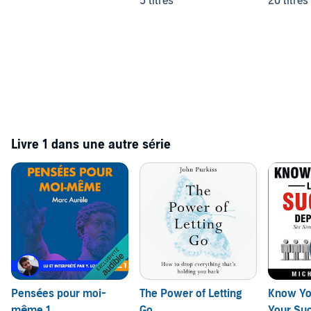
5 titres
20 titres
Livre 1 dans une autre série
Pensées pour moi-
The Power of Letting
Know You
même 1
Go
Your Su