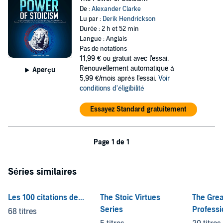
De :
Alexander Clarke
Lu par :
Derik Hendrickson
Durée : 2 h et 52 min
Langue : Anglais
Pas de notations
11,99 €
ou gratuit avec l'essai.
Renouvellement automatique à
Aperçu
5,99 €/mois après l'essai.
Voir
conditions d'éligibilité
Essayez Standard gratuitement
Page 1 de 1
Séries similaires
Les 100 citations de...
The Stoic Virtues
The Grea
Series
Professi
68 titres