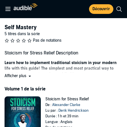
Découvrir
Self Mastery
5 titres dans la série
Pas de notations
Stoicism for Stress Relief Description
Learn how to implement traditional stoicism in your modern
life with this guide! The simplest and most practical way to
minimize stress, stay calm, and find inner peace.
Afficher plus
Have you been feeling overwhelmed recently?
Volume 1 de la série
Do you feel like you’re constantly under pressure?
Stoicism for Stress Relief
Do you find yourself feeling stressed out most days?
De :
Alexander Clarke
Lu par :
Derik Hendrickson
If you’re looking for a way to find some inner peace and calmness in
Durée : 1 h et 39 min
your life, then Stoicism is the perfect solution for you!
Langue : Anglais