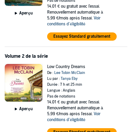
Pas de notations
daughters a place to stay in exchange for her help with renovations,
14,01 €
ou gratuit avec l'essai.
she’s tempted. His gentle way with her girls makes her want to trust
Renouvellement automatique à
Aperçu
him, but she’s been wrong before…
5,99 €/mois après l'essai.
Voir
conditions d'éligibilité
A family is the last thing contractor and former military man Sean
O’Dwyer wants right now. But when he discovers Anna and her
Essayez Standard gratuitement
girls, he recognizes kindred spirits. They’re survivors who’ve seen
the worst of people, just like he has, and he’ll do anything he can to
help them. As he and Anna spend their days bringing the cottages
Volume 2 de la série
back to life and their nights sharing kisses in the warm bayou
breezes, Sean must choose between the life he always wanted and
Low Country Dreams
the family he can’t live without.
De :
Lee Tobin McClain
Lu par :
Tanya Eby
Safe Haven
Durée : 7 h et 25 min
Langue : Anglais
Book 1:
Low Country Hero
Pas de notations
Book 2:
Low Country Dreams
14,01 €
ou gratuit avec l'essai.
Book 3:
Low Country Christmas
Renouvellement automatique à
Aperçu
5,99 €/mois après l'essai.
Voir
conditions d'éligibilité