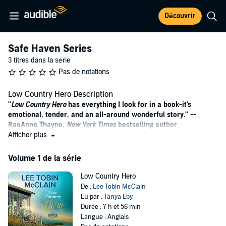
Découvrir
Safe Haven Series
3 titres dans la série
Pas de notations
Low Country Hero Description
''
Low Country Hero
has everything I look for in a book-it's
emotional, tender, and an all-around wonderful story.'' --
RaeAnne Thayne,
New York Times
bestselling author
Afficher plus
Welcome to Safe Haven, where love—and a second chance—is
just around the corner…
Volume 1 de la série
Sunny, carefree days splashing in the ocean—it’s the life Anna
Low Country Hero
George has always wanted for her five-year-old twins. And now that
De :
Lee Tobin McClain
they’ve made it to Safe Haven, South Carolina, she won’t let anyone
Lu par :
Tanya Eby
stand in her way. Not the abusive ex she’s just escaped and not the
Durée : 7 h et 56 min
rugged contractor who caught her setting up house in the shuttered
Langue : Anglais
beachfront cabins he’s refurbishing. When he offers Anna and her