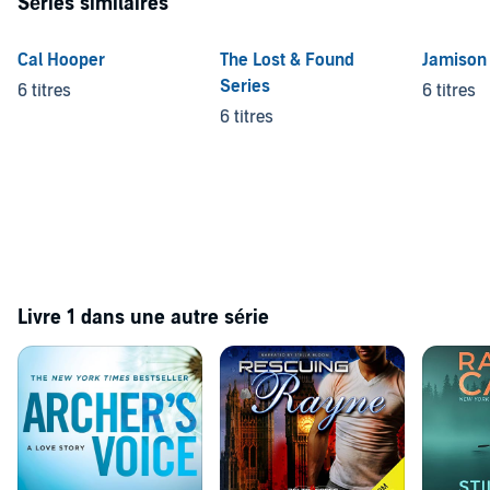
Séries similaires
Cal Hooper
The Lost & Found
Jamison 
Series
6 titres
6 titres
6 titres
Livre 1 dans une autre série