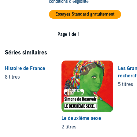
conditions d'éligibilité
Essayez Standard gratuitement
Page 1 de 1
Séries similaires
Histoire de France
Les Gran
recherc
8 titres
5 titres
Le deuxième sexe
2 titres