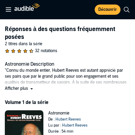
Découvrir
Réponses à des questions fréquemment
posées
2 titres dans la série
32 notations
Astronomie Description
"Connu du monde entier, Hubert Reeves est autant apprécié par
ses pairs que par le grand public pour son engagement et ses
qualités de transmetteur de savoirs. À la suite de ses nombreuses
conférences de vulgarisation, Hubert Reeves a voulu, avec son fils
Afficher plus
Benoît, réaliser un enregistrement pédagogique des questions qui
lui sont le plus souvent posées. Il offre en réponse un propos
Volume 1 de la série
compréhensible par tous sur une science qui, pour l'appréhender,
nécessite ordinairement une formation poussée."
Astronomie
Patrick Frémeaux & Bernard Gueffier
De :
Hubert Reeves
Lu par :
Hubert Reeves
"Cette forme de pédagogie à partir des interrogations en direct des
Durée : 54 min