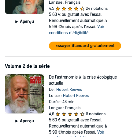
auditeurs présente plusieurs avantages : d'abord de revenir sur
Langue : Français
certains points délicats des raisonnements (...) ; Ensuite de
4,5
24 notations
permettre un nouveau découpage du sujet selon un angle différent
5,63 €
ou gratuit avec l'essai.
de celui de la présentation elle-même (...) ; Et finalement de donner
Renouvellement automatique à
Aperçu
l'occasion de toucher à des aspects élargis des sujets considérés,
5,99 €/mois après l'essai.
Voir
en y intégrant des réflexions personnelles qui relèvent plus de
conditions d'éligibilité
"l'intime conviction" que de la rationalité scientifique."
Hubert Reeves
Essayez Standard gratuitement
(p) 2005 spirit music - Hubert Reeves
© 2007 Groupe Frémeaux Colombini SAS
Volume 2 de la série
De l'astronomie à la crise écologique
actuelle
De :
Hubert Reeves
Lu par :
Hubert Reeves
Durée : 48 min
Langue : Français
4,6
8 notations
5,63 €
ou gratuit avec l'essai.
Aperçu
Renouvellement automatique à
5,99 €/mois après l'essai.
Voir