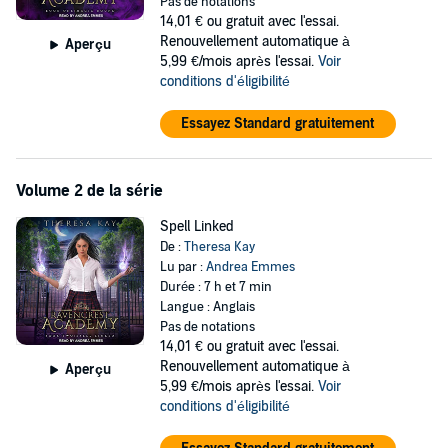
Pas de notations
enroll in the elite Ravencrest Academy and prove I can control my
14,01 €
ou gratuit avec l'essai.
newfound abilities.
Renouvellement automatique à
Aperçu
5,99 €/mois après l'essai.
Voir
Unfortunately, raw power doesn't translate into competency and
conditions d'éligibilité
magic alone does nothing to help me navigate the ins and outs of
witch society. But even with all the things working against me, I
Essayez Standard gratuitement
manage to make a few new friends and there's a spark of
something more with the last person I expect.
Still, I can't let that distract me from the ugly truth that many who
Volume 2 de la série
walk the halls of Ravencrest are eager to see me fail. To keep the
peace between shifters and witches I must succeed...no matter the
Spell Linked
cost.
De :
Theresa Kay
Lu par :
Andrea Emmes
©2019 Theresa Kay (P)2020 Tantor
Durée : 7 h et 7 min
Langue : Anglais
Pas de notations
14,01 €
ou gratuit avec l'essai.
Renouvellement automatique à
Aperçu
5,99 €/mois après l'essai.
Voir
conditions d'éligibilité