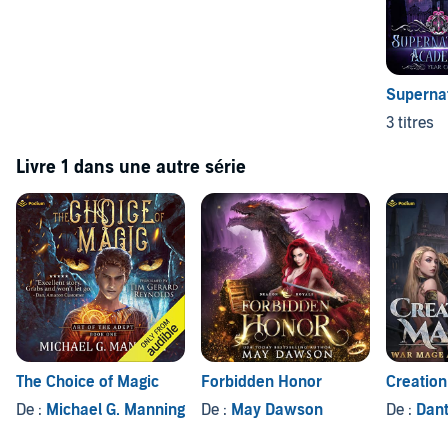
Superna
3 titres
Livre 1 dans une autre série
The Choice of Magic
Forbidden Honor
Creatio
De :
Michael G. Manning
De :
May Dawson
De :
Dant