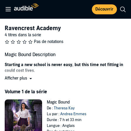
Découvrir
Ravencrest Academy
4 titres dans la série
Pas de notations
Magic Bound Description
Starting a new school is never easy, but this time not fitting in
could cost lives.
Afficher plus
Despite being raised by shifters, my life was fairly ordinary...until I
tried to break up a fight and got zapped with magic. Then, all hell
Volume 1 de la série
broke loose.
The binding spell placed on me as an infant broke and I found out in
Magic Bound
a painful and rather unpleasant manner that I'm actually a witch.
De :
Theresa Kay
Lu par :
Andrea Emmes
Now, the very people my birth mother tried to hide me from want to
Durée : 7 h et 33 min
use my concealment as an excuse to push an anti-shifter agenda.
Langue : Anglais
The only way to keep my adoptive family - and myself - safe is to