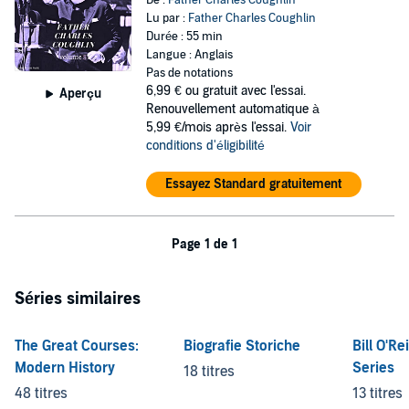
De :
Father Charles Coughlin
Lu par :
Father Charles Coughlin
Durée : 55 min
Langue : Anglais
Pas de notations
6,99 €
ou gratuit avec l'essai.
Aperçu
Renouvellement automatique à
5,99 €/mois après l'essai.
Voir
conditions d'éligibilité
Essayez Standard gratuitement
Page 1 de 1
Séries similaires
The Great Courses:
Biografie Storiche
Bill O'Rei
Modern History
Series
18 titres
48 titres
13 titres