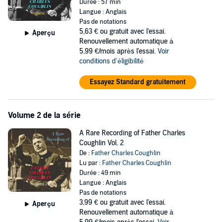
Durée : 57 min
After the outbreak of World War II in 1939, the Roosevelt
Langue : Anglais
administration finally forced the cancellation of his radio program
Pas de notations
and forbade the dissemination of his newspaper,
Social Justice
.
5,63 €
ou gratuit avec l'essai.
Aperçu
In the recording, Coughlin discusses the plight of the American
Renouvellement automatique à
farmers, an oppressive banking system, and a living wage for
5,99 €/mois après l'essai.
Voir
workers.
conditions d'éligibilité
Public Domain (P)2018 Listen & Live Audio
Essayez Standard gratuitement
Volume 2 de la série
A Rare Recording of Father Charles
Coughlin Vol. 2
De :
Father Charles Coughlin
Lu par :
Father Charles Coughlin
Durée : 49 min
Langue : Anglais
Pas de notations
3,99 €
ou gratuit avec l'essai.
Aperçu
Renouvellement automatique à