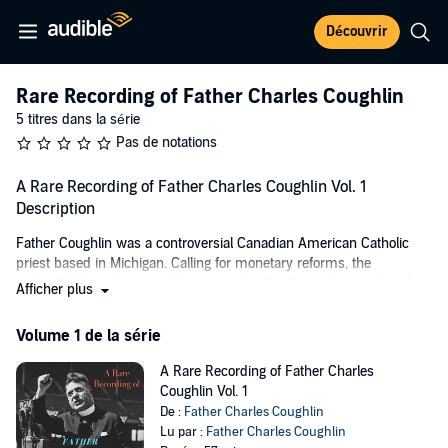
Découvrir
Rare Recording of Father Charles Coughlin
5 titres dans la série
Pas de notations
A Rare Recording of Father Charles Coughlin Vol. 1
Description
Father Coughlin was a controversial Canadian American Catholic
priest based in Michigan. Calling for monetary reforms, the
nationalization of major industries and railroads, and protection of
Afficher plus
the rights of labor, Coughlin used weekly radio broadcasts to reach a
mass audience of up to 30 million listeners during the 1930s.
Volume 1 de la série
An early supporter of Franklin D. Roosevelt and his New Deal,
A Rare Recording of Father Charles
Coughlin later became a harsh critic. Coughlin's commentary also
Coughlin Vol. 1
became more anti-Semitic, and he supported some of the fascist
De :
Father Charles Coughlin
policies of Hitler, Mussolini, and Hirohito. As a result, many American
Lu par :
Father Charles Coughlin
Catholic leaders, as well as the Vatican, wanted Coughlin silenced.