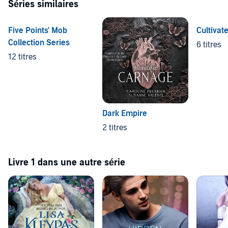
Séries similaires
Five Points' Mob
Cultivat
Collection Series
6 titres
12 titres
Dark Empire
2 titres
Livre 1 dans une autre série