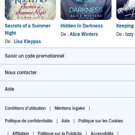
Secrets of a Summer
Hidden In Darkness
Keeping 
Night
De :
Alice Winters
De :
Izzy
De :
Lisa Kleypas
Saisir un code promotionnel
Nous contacter
Aide
Conditions d'utilisation
Mentions légales
Politique de confidentialité
Aide
Politique sur les Cookies
Affiliation
Politique sur la Publicité
Accessibilité