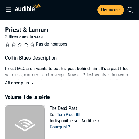
Découvrir
Priest & Lamarr
2 titres dans la série
Pas de notations
Coffin Blues Description
Priest McClaren wants to put his past behind him. It's a past filled
with loss, murder... and revenge. Now all Priest wants is to own a
carpentry shop and earn a quiet living building coffins. But it looks
Afficher plus
like peace and quiet just aren't in Priest's future. His ex-lover has
pleaded with him to carry ransom money into hostile territory in
Volume 1 de la série
Mexico, to rescue her new husband.
The Dead Past
It's a mission he can't refuse, but it could also easily get him killed.
De :
Tom Piccirilli
Especially when he runs afoul of Don Braulio, a bandit with a great
Indisponible sur Audible.fr
fondness for knives.
Pourquoi ?
©2004 Tom Piccirilli (P)2013 David N. Wilson