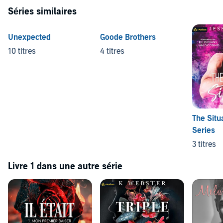
Séries similaires
Unexpected
Goode Brothers
10 titres
4 titres
The Situ
Series
3 titres
Livre 1 dans une autre série