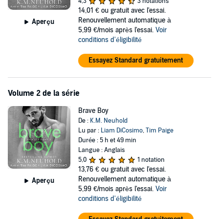
4,3
3 notations
here? Nobody’s ever wanted me around for long. Can I believe
14,01 €
ou gratuit avec l'essai.
Barrett when he says that’s what he wants?
Renouvellement automatique à
Aperçu
5,99 €/mois après l'essai.
Voir
Something about the word Daddy on my lips makes it all seem
conditions d'éligibilité
possible. Even if I don’t really believe anyone would want to keep an
ugly boy like me forever....
Essayez Standard gratuitement
***
Pretty Boy
is a low-ish angst, steamy, sweet daddy story with
NO age play.
Volume 2 de la série
©2020 Kyleen M Neuhold (P)2021 Kyleen M Neuhold
Brave Boy
De :
K.M. Neuhold
Lu par :
Liam DiCosimo
,
Tim Paige
Durée : 5 h et 49 min
Langue : Anglais
5,0
1 notation
13,76 €
ou gratuit avec l'essai.
Renouvellement automatique à
Aperçu
5,99 €/mois après l'essai.
Voir
conditions d'éligibilité