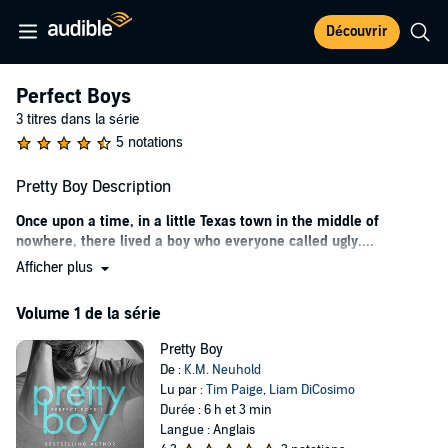
Découvrir
Perfect Boys
3 titres dans la série
5 notations
Pretty Boy Description
Once upon a time, in a little Texas town in the middle of
nowhere, there lived a boy who everyone called ugly....
Afficher plus
When half your face is covered in a big, blotchy birthmark, you get
used to the staring and the whispers. You get used to feeling
Volume 1 de la série
unwanted.
Until he walks into my bar....
Pretty Boy
De :
K.M. Neuhold
Tall, gorgeous, and all kinds of out of place. And the way he looks at
Lu par :
Tim Paige
,
Liam DiCosimo
me ain’t like no way I've ever seen before.
Durée : 6 h et 3 min
Langue : Anglais
Does he mean it when he says he wants to take me away from