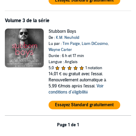
Essayez Standard gratuitement
Volume 3 de la série
Stubborn Boys
De :
K.M. Neuhold
Lu par :
Tim Paige
,
Liam DiCosimo
,
Wayne Carter
Durée : 6 h et 17 min
Langue : Anglais
5,0
1 notation
14,01 €
ou gratuit avec l'essai.
Renouvellement automatique à
5,99 €/mois après l'essai.
Voir
conditions d'éligibilité
Essayez Standard gratuitement
Page 1 de 1