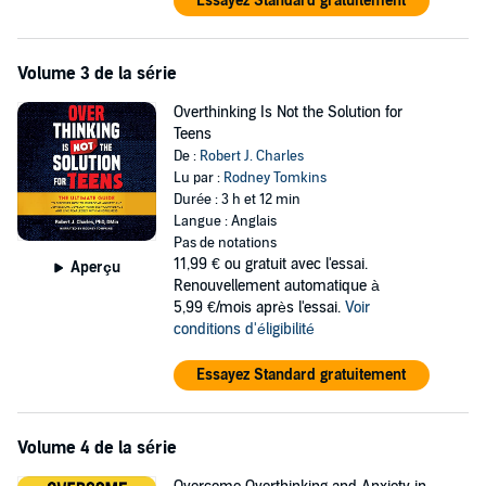
Essayez Standard gratuitement
How your energy levels will continue to fall rapidly.
Why you can’t get your best work done in this state
What the impact on your quality of life and social life will be.
Self-care tips that allow you to start turning the tide.
Volume 3 de la série
How to keep taking action, day after day.
And a whole lot more!
Overthinking Is Not the Solution for
Teens
Enough Overthinking
will give you the tools and the empowerment
De :
Robert J. Charles
you need to stop overthinking and live a stress-free life for your
Lu par :
Rodney Tomkins
personal development.
Durée : 3 h et 12 min
Langue : Anglais
©2023 Robert J. Charles (P)2023 Robert J. Charles
Pas de notations
11,99 €
ou gratuit avec l'essai.
Aperçu
Renouvellement automatique à
5,99 €/mois après l'essai.
Voir
conditions d'éligibilité
Essayez Standard gratuitement
Volume 4 de la série