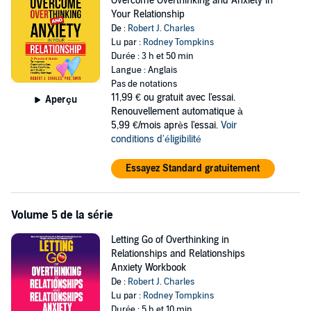
Overcome Overthinking and Anxiety in
Your Relationship
De :
Robert J. Charles
Lu par :
Rodney Tompkins
Durée : 3 h et 50 min
Langue : Anglais
Pas de notations
11,99 €
ou gratuit avec l'essai.
Aperçu
Renouvellement automatique à
5,99 €/mois après l'essai.
Voir
conditions d'éligibilité
Essayez Standard gratuitement
Volume 5 de la série
Letting Go of Overthinking in
Relationships and Relationships
Anxiety Workbook
De :
Robert J. Charles
Lu par :
Rodney Tompkins
Durée : 5 h et 10 min