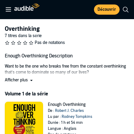
Découvrir
Overthinking
7 titres dans la série
Pas de notations
Enough Overthinking Description
Want to be the one who breaks free from the constant overthinking
that’s come to dominate so many of our lives?
Afficher plus
Need to dive deeper, understand the causes, and then come out the
other side stronger than you can ever imagine?
Volume 1 de la série
Overthinking is when your brain just won’t switch off. It feels like it’s
stuck going around and around on the same loop as a hamster
Enough Overthinking
stuck on a wheel. But while the hamster is having fun and getting fit,
De :
Robert J. Charles
you’re feeling lower and lower and burning out.
Lu par :
Rodney Tompkins
Durée : 1 h et 54 min
Before long, friends and family start asking if you’re okay when you
Langue : Anglais
feel fine—your new normal is now such a high stress level that