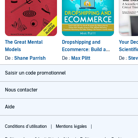
The Great Mental
Dropshipping and
Your Dec
Models
Ecommerce: Build a
Scientifi
$20,000 per Month
Critical 
De :
Shane Parrish
De :
Max Plitt
De :
Stev
Business by Making
Money Online with
Saisir un code promotionnel
Shopify, Amazon FBA,
Affiliate Marketing,
Nous contacter
Facebook Advertising
and eBay Selling (+50
Aide
Passive Income Ideas)
Conditions d'utilisation
Mentions légales