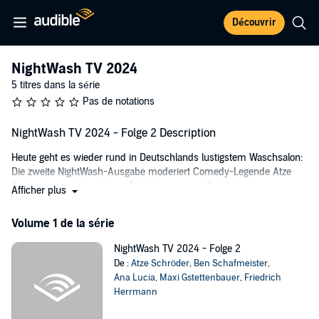
Découvrir
NightWash TV 2024
5 titres dans la série
Pas de notations
NightWash TV 2024 - Folge 2 Description
Heute geht es wieder rund in Deutschlands lustigstem Waschsalon:
Die zweite NightWash-Ausgabe moderiert Comedy-Legende Atze
Schröder – und heizt dem Publikum ein mit Einblicken ins
Afficher plus
Schwimmtraining mit seinem Neffen. Und auch die heutigen Gäste
haben viel Spannendes zu erzählen:
Volume 1 de la série
©2024 Brainpool Live GmbH (P)2024 MySpass Audio
NightWash TV 2024 - Folge 2
De :
Atze Schröder
,
Ben Schafmeister
,
Ana Lucia
,
Maxi Gstettenbauer
,
Friedrich
Herrmann