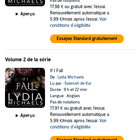
Pas de notations
happiness. She is determined, for the sake of her daughter, to
17,98 €
ou gratuit avec l'essai.
maintain a simple, organized life, free of unnecessary pleasures.
Renouvellement automatique à
Aperçu
But when Tyson Adams, a successful entrepreneur becomes her
5,99 €/mois après l'essai.
Voir
new neighbor, Kat learns that some pleasures are too sweet to resist
conditions d'éligibilité
and passion erupts
Essayez Standard gratuitement
A beautiful telling of a mother’s unconditional love and
sacrifice that bursts with emotion, touches the heart, and
scorches with heat.
Volume 2 de la série
©2016 Lydia Michaels (P)2023 Lydia Michaels
If I Fall
De :
Lydia Michaels
Lu par :
Salenah de Kai
Durée : 9 h et 22 min
Langue : Anglais
Pas de notations
17,91 €
ou gratuit avec l'essai.
Renouvellement automatique à
Aperçu
5,99 €/mois après l'essai.
Voir
conditions d'éligibilité