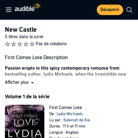
Découvrir
New Castle
5 titres dans la série
Pas de notations
First Comes Love Description
Passion erupts in this spicy contemporary romance from
bestselling author, Lydia Michaels, when the irresistible new
neighbor, Tyson Adams, offers his “services” to the shy, single
Afficher plus
mom on the street.
Volume 1 de la série
Kat D’Angelo’s bittersweet life is about to get decadent. Four years
after the scandal of her young pregnancy, Kat has finally managed to
First Comes Love
come to terms with her otherwise lackluster life. Budgeted to the
De :
Lydia Michaels
penny and scheduled to the minute, Kat’s highest priority is her
Lu par :
Salenah de Kai
daughter, Mia. After being deserted by Mia’s father, abandoned by
Durée : 11 h et 11 min
her conservative family, and broke to the point of near starvation, Kat
Langue : Anglais
has grown into a woman incapable of trusting others with her