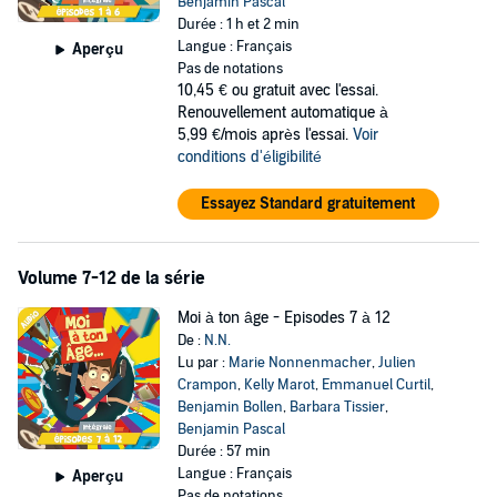
Benjamin Pascal
Durée : 1 h et 2 min
Langue : Français
Aperçu
Pas de notations
10,45 €
ou gratuit avec l'essai.
Renouvellement automatique à
5,99 €/mois après l'essai.
Voir
conditions d'éligibilité
Essayez Standard gratuitement
Volume 7-12 de la série
Moi à ton âge - Episodes 7 à 12
De :
N.N.
Lu par :
Marie Nonnenmacher
,
Julien
Crampon
,
Kelly Marot
,
Emmanuel Curtil
,
Benjamin Bollen
,
Barbara Tissier
,
Benjamin Pascal
Durée : 57 min
Langue : Français
Aperçu
Pas de notations