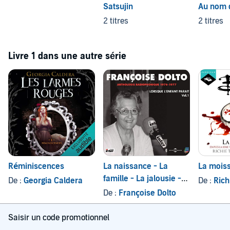
Satsujin
Au nom d
2 titres
2 titres
Livre 1 dans une autre série
Réminiscences
La naissance - La
La mois
famille - La jalousie -
De :
Georgia Caldera
De :
Richie
La propreté - L'école
De :
Françoise Dolto
Saisir un code promotionnel