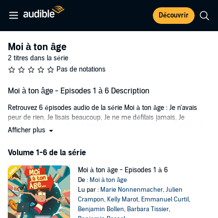
Découvrir
Moi à ton âge
2 titres dans la série
Pas de notations
Moi à ton âge - Episodes 1 à 6 Description
Retrouvez 6 épisodes audio de la série Moi à ton âge : Je n'avais
peur de rien, Je lisais beaucoup, Je ne me défilais jamais, Je
choisissais bien ma bande, J'avais beaucoup de mal à mobiliser les
Afficher plus
gens, J'avais horreur des disputes.
Volume 1-6 de la série
©2025 Banijay Kids & Family Audio and Publishing (P)2025 Banijay
Kids & Family Audio and Publishing
Moi à ton âge - Episodes 1 à 6
De :
Moi à ton âge
Lu par :
Marie Nonnenmacher
,
Julien
Crampon
,
Kelly Marot
,
Emmanuel Curtil
,
Benjamin Bollen
,
Barbara Tissier
,