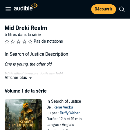
Découvrir
Mid Dreki Realm
5 titres dans la série
Pas de notations
In Search of Justice Description
One is young, the other old.
With gifted tongues, both are bold.
Afficher plus
One blood heals, the other slays.
Volume 1 de la série
One blood kneels, the other pays.
In Search of Justice
Both can speak with their mind.
De :
Rene Vecka
Lu par :
Duffy Weber
Both shall seek, both shall find.
Durée : 12 h et 19 min
In this twisted Norse Mythos tale, young Vidarr Allefar begins his
Langue : Anglais
quest in service to the God of Justice. The d'oglemann turned martial