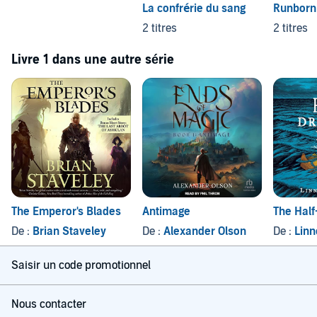
La confrérie du sang
Runborn
2 titres
2 titres
Livre 1 dans une autre série
The Emperor's Blades
Antimage
The Hal
De :
Brian Staveley
De :
Alexander Olson
De :
Linn
Saisir un code promotionnel
Nous contacter