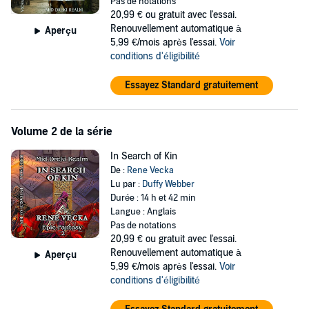
Pas de notations
arts Warrior for Tyrrell must venture through the perilous wilds and
20,99 €
ou gratuit avec l'essai.
overcome the bigotry of humans to capture a murderer who is said
Renouvellement automatique à
Aperçu
to be aided by magic.
5,99 €/mois après l'essai.
Voir
conditions d'éligibilité
Along his journey, he discovers new talents, witnesses awe-
inspiring wonders, and makes new friends. But the city is full of
Essayez Standard gratuitement
vipers and his mouth engages before his brain.
Can Vidarr capture the famed swordsman turned killer, or will his
quest turn into tragedy? Not just for himself, but also for his kin and
Volume 2 de la série
the Gods themselves.
In Search of Kin
Vidarr is an intricate, colorful, and twisted addition to the Norns
De :
Rene Vecka
weave.
Lu par :
Duffy Webber
Durée : 14 h et 42 min
©2022 RVAELLC (P)2023 RVAELLC
Langue : Anglais
Pas de notations
20,99 €
ou gratuit avec l'essai.
Renouvellement automatique à
Aperçu
5,99 €/mois après l'essai.
Voir
conditions d'éligibilité