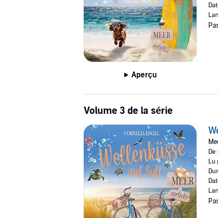
Dat
Lan
Pas
Aperçu
Volume 3 de la série
We
Mee
De 
Lu 
Dur
Dat
Lan
Pas