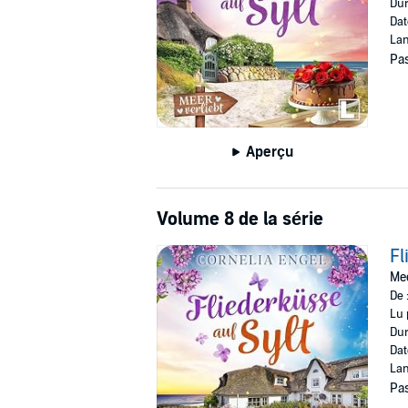
Dur
Dat
Lan
Pas
Aperçu
Volume 8 de la série
Fl
Mee
De 
Lu 
Dur
Dat
Lan
Pas