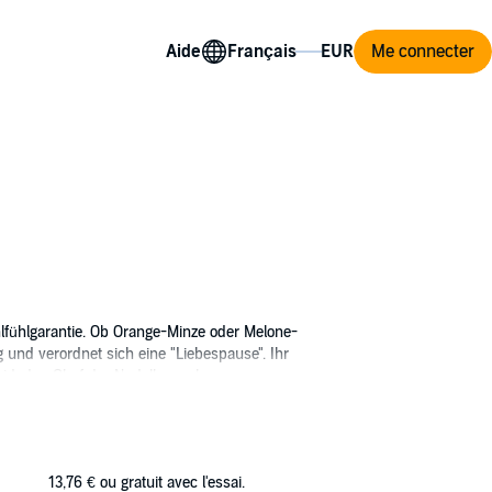
Aide
Me connecter
hlfühlgarantie. Ob Orange-Minze oder Melone-
g und verordnet sich eine "Liebespause". Ihr
vid, den Chef der Nudelbar nebenan.
sdiele. David ist arrogant, überheblich und
gefährden die "Liebespause".
13,76 €
ou gratuit avec l'essai.