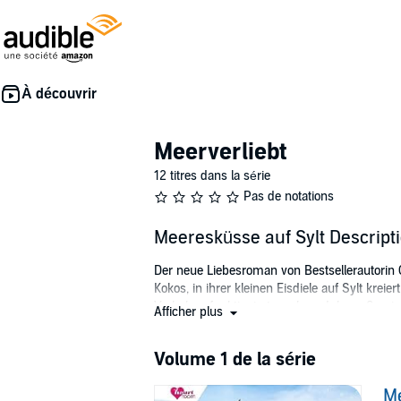
Meerverliebt
12 titres dans la série
Pas de notations
Meeresküsse auf Sylt Descript
Der neue Liebesroman von Bestsellerautorin 
Kokos, in ihrer kleinen Eisdiele auf Sylt kre
Vorhaben funktioniert nur kurz. Inkens Serv
Afficher plus
Zumindest ist das die einzige Erklärung, waru
versucht sogar, Inken bei der heimischen Pr
Volume 1 de la série
©2023 Cornelia Engel (P)2023 heartroom in 
Me