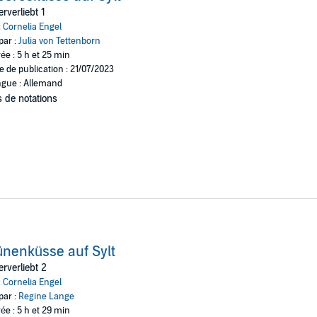
rverliebt 1
:
Cornelia Engel
par :
Julia von Tettenborn
ée : 5 h et 25 min
e de publication : 21/07/2023
gue : Allemand
 de notations
nenküsse auf Sylt
rverliebt 2
:
Cornelia Engel
par :
Regine Lange
ée : 5 h et 29 min