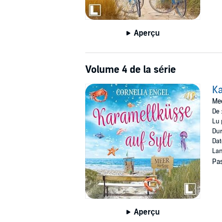
Aperçu
Volume 4 de la série
Ka
Mee
De 
Lu 
Dur
Dat
Lan
Pas
Aperçu