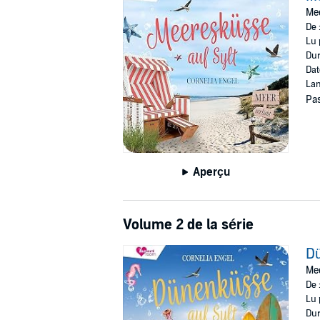
Mee
De 
Lu 
Dur
Dat
Lan
Pas
Aperçu
Volume 2 de la série
Dü
Mee
De 
Lu 
Dur