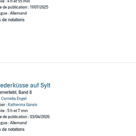
ée : 4 h et 55 min
e de publication : 11/07/2025
gue : Allemand
 de notations
iederküsse auf Sylt
rverliebt, Band 8
:
Cornelia Engel
par :
Katherina Gareis
ée : 5 h et 7 min
e de publication : 03/04/2026
gue : Allemand
 de notations