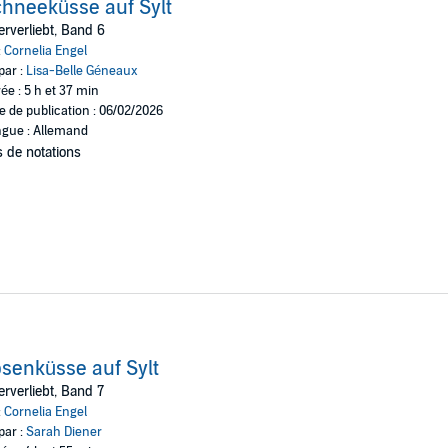
hneeküsse auf Sylt
rverliebt, Band 6
:
Cornelia Engel
par :
Lisa-Belle Géneaux
ée : 5 h et 37 min
e de publication : 06/02/2026
gue : Allemand
 de notations
senküsse auf Sylt
rverliebt, Band 7
:
Cornelia Engel
par :
Sarah Diener