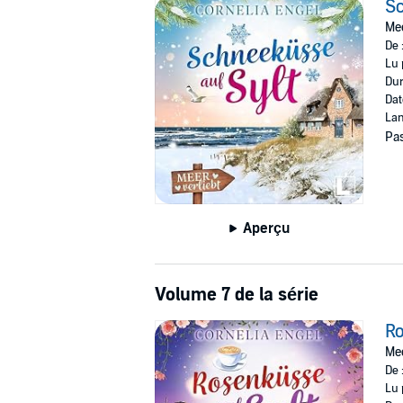
Sc
Mee
De 
Lu 
Dur
Dat
Lan
Pas
Aperçu
Volume 7 de la série
Ro
Mee
De 
Lu 