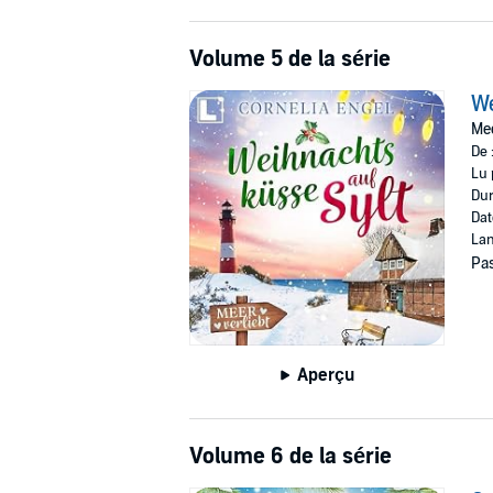
Volume 5 de la série
We
Mee
De 
Lu 
Dur
Dat
Lan
Pas
Aperçu
Volume 6 de la série