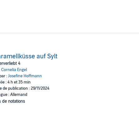
ramellküsse auf Sylt
rverliebt 4
:
Cornelia Engel
par :
Josefine Hoffmann
ée : 4 h et 35 min
e de publication : 29/11/2024
gue : Allemand
 de notations