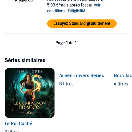
Aperçu
5,99 €/mois après l'essai.
Voir
conditions d'éligibilité
Essayez Standard gratuitement
Page 1 de 1
Séries similaires
Aileen Travers Series
Nora Ja
6 titres
4 titres
Le Roi Caché