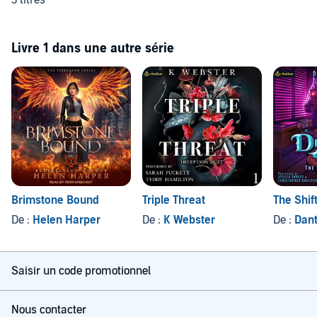
3 titres
Livre 1 dans une autre série
Brimstone Bound
Triple Threat
The Shif
De :
Helen Harper
De :
K Webster
De :
Dant
Saisir un code promotionnel
Nous contacter