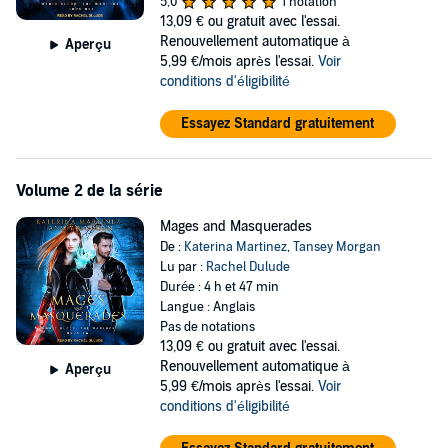
5,0
1 notation
I need to figure out what the hell is going on if I want to live. I'm
13,09 €
ou gratuit avec l'essai.
about to head right into a storm - I think the only way out is to fight
Renouvellement automatique à
Aperçu
through it.
5,99 €/mois après l'essai.
Voir
conditions d'éligibilité
©2018 Tansey Morgan, Katerina Martinez, and LJ Sampere (P)2019
Tantor
Essayez Standard gratuitement
Volume 2 de la série
Mages and Masquerades
De :
Katerina Martinez
,
Tansey Morgan
Lu par :
Rachel Dulude
Durée : 4 h et 47 min
Langue : Anglais
Pas de notations
13,09 €
ou gratuit avec l'essai.
Renouvellement automatique à
Aperçu
5,99 €/mois après l'essai.
Voir
conditions d'éligibilité