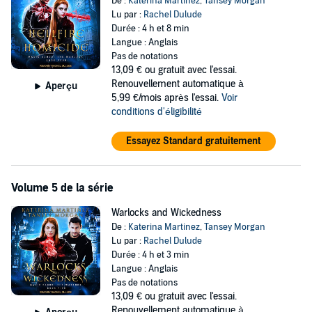
De :
Katerina Martinez
,
Tansey Morgan
Lu par :
Rachel Dulude
Durée : 4 h et 8 min
Langue : Anglais
Pas de notations
13,09 €
ou gratuit avec l'essai.
Renouvellement automatique à
Aperçu
5,99 €/mois après l'essai.
Voir
conditions d'éligibilité
Essayez Standard gratuitement
Volume 5 de la série
Warlocks and Wickedness
De :
Katerina Martinez
,
Tansey Morgan
Lu par :
Rachel Dulude
Durée : 4 h et 3 min
Langue : Anglais
Pas de notations
13,09 €
ou gratuit avec l'essai.
Renouvellement automatique à