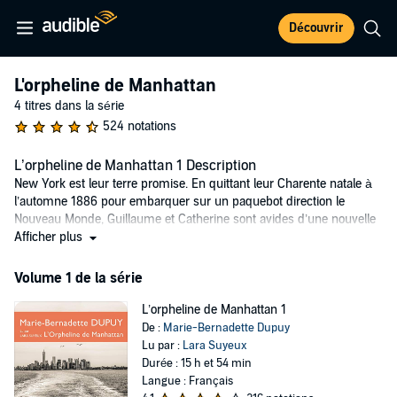
Découvrir
L'orpheline de Manhattan
4 titres dans la série
524 notations
L’orpheline de Manhattan 1 Description
New York est leur terre promise. En quittant leur Charente natale à
l’automne 1886 pour embarquer sur un paquebot direction le
Nouveau Monde, Guillaume et Catherine sont avides d’une nouvelle
existence. Pourtant leur rêve de liberté va vite se transformer en
Afficher plus
cauchemar. Bientôt, leur fille Élisabeth est livrée à elle-même au
coeur de l’immense cité américaine. Après une nuit d’errance dans
Volume 1 de la série
Central Park, la fillette est renversée par la calèche des richissimes
Woolworth. Le couple la soigne et décide de garder auprès d’eux
L’orpheline de Manhattan 1
cette adorable enfant qui semble issue de nulle part. Élisabeth
De :
Marie-Bernadette Dupuy
grandit choyée, telle une princesse. Mais lorsque celle qu’on appelle
Lu par :
Lara Suyeux
désormais Lisbeth Woolworth apprend à son seizième anniversaire
Durée : 15 h et 54 min
la vérité sur son adoption, le choc est terrible. La jeune fille n’a plus
Langue : Français
qu’une idée en tête : découvrir le mystère de ses origines qui la