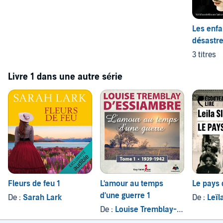
Les enfa
désastr
3 titres
Livre 1 dans une autre série
Fleurs de feu 1
L'amour au temps
Le pays 
d'une guerre 1
De :
Sarah Lark
De :
Leïl
De :
Louise Tremblay-D'Essiambre