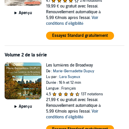
4,1
216 notations
rattache encore à la France. Élisabeth parviendra-t-elle à démêler le
19,99 €
ou gratuit avec l'essai.
vrai du faux et à connaître l’amour sincère des siens ?
Renouvellement automatique à
Aperçu
5,99 €/mois après l'essai.
Voir
conditions d'éligibilité
Essayez Standard gratuitement
Volume 2 de la série
Les lumières de Broadway
De :
Marie-Bernadette Dupuy
Lu par :
Lara Suyeux
Durée : 16 h et 12 min
Langue : Français
4,5
137 notations
21,99 €
ou gratuit avec l'essai.
Renouvellement automatique à
Aperçu
5,99 €/mois après l'essai.
Voir
conditions d'éligibilité