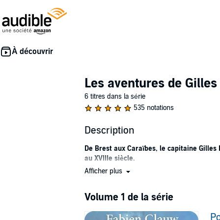
Les aventures de Gille
6 titres dans la série
535 notations
Description
De Brest aux Caraïbes, le capitaine Gille
au XVIIIe siècle.
Afficher plus
Au sortir de la Révolution française, Gilles B
frégate écume l’Atlantique pour déjouer les 
manières de servir le gouvernement... Bataill
Volume 1 de la série
Reposant sur une base historique solide, cett
Po