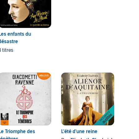
Les enfants du
désastre
3 titres
Le Triomphe des
L'été d'une reine
La val