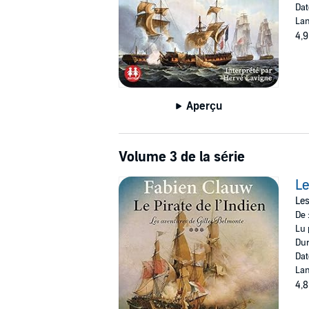
Dat
Lan
4,9
Aperçu
Volume 3 de la série
Le
Les
De 
Lu 
Dur
Dat
Lan
4,8