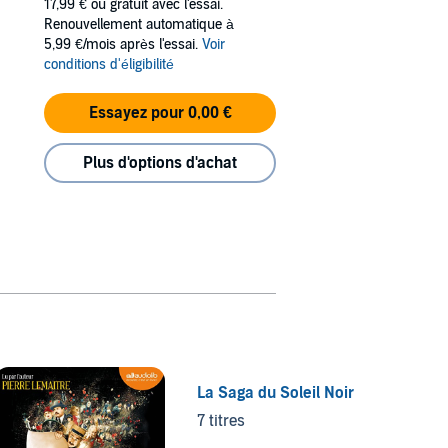
17,99 €
ou gratuit avec l'essai.
Renouvellement automatique à
5,99 €/mois après l'essai.
Voir
conditions d'éligibilité
Essayez pour 0,00 €
Plus d'options d'achat
La Saga du Soleil Noir
Damn
7 titres
4 titre