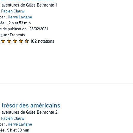
Bretagne jusqu’aux eaux américaines du bout du monde, chaque roman de l
 aventures de Gilles Belmonte 1
trépidante. La saga s'enrichit d’une intrigue romantique subtile qui n’emp
:
Fabien Clauw
par :
Hervé Lavigne
n Fabien Clauw s’approprie avec brio un genre littéraire typiquement angl
ée : 12 h et 53 min
’après-Révolution. À la croisée des romans historiques et de la fiction ro
e de publication : 23/02/2021
les tensions entre la France et l’Angleterre de l’époque et leurs répercus
gue : Français
162 notations
 ses narrations de nombreuses œuvres cultes de Maxime Chattam, assure l
 trésor des américains
 aventures de Gilles Belmonte 2
:
Fabien Clauw
par :
Hervé Lavigne
ée : 9 h et 30 min