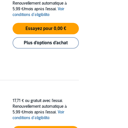
a saga entraîne le capitaine Gilles
Renouvellement automatique à
iète jamais sur l’action et apporte son lot
5,99 €/mois après l'essai.
Voir
conditions d'éligibilité
ais, rendant parfaitement l’ambiance iodée de
mantique, les aventures du Capitaine
Essayez pour 0,00 €
sions sur les marins.
Plus d'options d'achat
a lecture de l’adaptation en livre audio de
17,71 €
ou gratuit avec l'essai.
Renouvellement automatique à
5,99 €/mois après l'essai.
Voir
conditions d'éligibilité