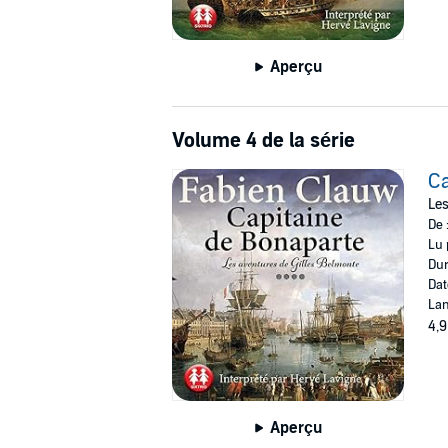
Aperçu
Volume 4 de la série
Ca
Les
De 
Lu 
Dur
Dat
Lan
4,9
Aperçu