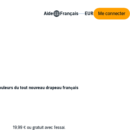
Aide
Me connecter
couleurs du tout nouveau drapeau français
s ordres de Napoléon, le jeune capitaine de
re, il découvrira qu’il y a bien des
vous !
 au beau milieu des paysages côtiers de la fin
19,99 €
ou gratuit avec l'essai.