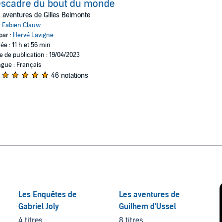
escadre du bout du monde
 aventures de Gilles Belmonte
:
Fabien Clauw
par :
Hervé Lavigne
ée : 11 h et 56 min
e de publication : 19/04/2023
gue : Français
46 notations
Les Enquêtes de
Les aventures de
Gabriel Joly
Guilhem d'Ussel
4 titres
8 titres