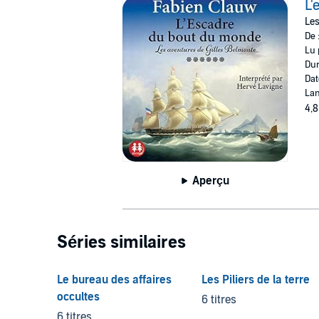
L'
Les
De 
Lu 
Dur
Dat
Lan
4,8
Aperçu
Séries similaires
Le bureau des affaires
Les Piliers de la terre
occultes
6 titres
6 titres