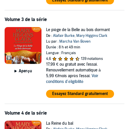
Essayez Standard gratuitement
semer le doute dans l’esprit de l’auditeur.
La narration de cette adaptation en livre audio de
Laurie Moran
est
assurée par la comédienne Marcha Von Boven, connue pour
Volume 3 de la série
interpréter la voix française de Jodie Whittaker, la 13ème incarnation
du Docteur Who dans la série éponyme.
Le piège de la Belle au bois dormant
De :
Alafair Burke
,
Mary Higgins Clark
Lu par :
Marcha Van Boven
Durée : 8 h et 49 min
Langue : Français
4,6
139 notations
17,99 €
ou gratuit avec l'essai.
Renouvellement automatique à
Aperçu
5,99 €/mois après l'essai.
Voir
conditions d'éligibilité
Essayez Standard gratuitement
Volume 4 de la série
La Reine du bal