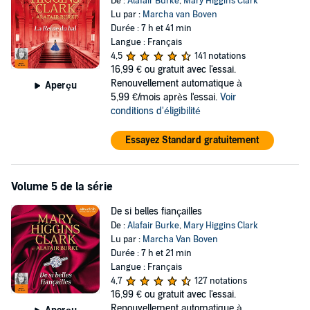
De :
Alafair Burke
,
Mary Higgins Clark
Lu par :
Marcha van Boven
Durée : 7 h et 41 min
Langue : Français
4,5
141 notations
16,99 €
ou gratuit avec l'essai.
Renouvellement automatique à
Aperçu
5,99 €/mois après l'essai.
Voir
conditions d'éligibilité
Essayez Standard gratuitement
Volume 5 de la série
De si belles fiançailles
De :
Alafair Burke
,
Mary Higgins Clark
Lu par :
Marcha Van Boven
Durée : 7 h et 21 min
Langue : Français
4,7
127 notations
16,99 €
ou gratuit avec l'essai.
Renouvellement automatique à