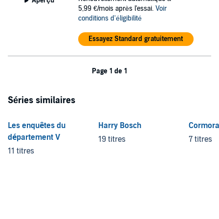
Aperçu
5,99 €/mois après l'essai.
Voir
conditions d'éligibilité
Essayez Standard gratuitement
Page 1 de 1
Séries similaires
Les enquêtes du
Harry Bosch
Cormora
département V
19 titres
7 titres
11 titres