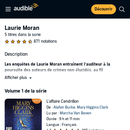
Découvrir
Laurie Moran
5 titres dans la série
871 notations
Description
Les enquêtes de Laurie Moran entraînent l’auditeur à la
poursuite des auteurs de crimes non élucidés, au fil
d’investigations dangereuses et mystérieuses.
Afficher plus
Le personnage principal du roman à succès
Le Bleu de tes Yeux
de
Volume 1 de la série
Mary Higgins Clark revient dans une série de polars à suspens
frémissante ! Laurie Moran n’est pas une enquêtrice habituelle,
L'affaire Cendrillon
mais la productrice d’une émission de téléréalité, Suspicion, dédiée
De :
Alafair Burke
,
Mary Higgins Clark
aux cold cases. Avec son équipe, elle résout des crimes
Lu par :
Marcha Van Boven
particulièrement intrigants, laissés sans réponse depuis des
Durée : 9 h et 11 min
années. Si elle donne souvent à l’auditeur une première impression
Langue : Français
froide et professionnelle, la jeune femme laisse peu à peu