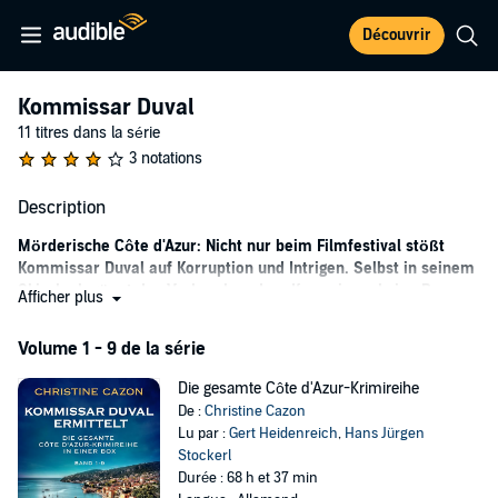
Découvrir
Kommissar Duval
11 titres dans la série
3 notations
Description
Mörderische Côte d'Azur: Nicht nur beim Filmfestival stößt
Kommissar Duval auf Korruption und Intrigen. Selbst in seinem
Skiurlaub gönnt das Verbrechen dem Kommissar keine Pause.
Afficher plus
Kommissar Léon Duval ist gerade erst von Paris an die französische
Volume 1 - 9 de la série
Riviera umgezogen, da wird er auch schon zum ersten Mordfall
gerufen. Während die Filmfestspiele in Cannes in vollem Gange
Die gesamte Côte d'Azur-Krimireihe
sind, wird der Regisseur Serge Thibaut ermordet, als er seinen
De :
Christine Cazon
Dokumentarfilm der Presse vorstellt. Kommissar Duval steht unter
Lu par :
Gert Heidenreich
,
Hans Jürgen
Zeitdruck, denn die Veranstalter wollen sich nicht das Fest
Stockerl
verderben lassen.
Durée : 68 h et 37 min