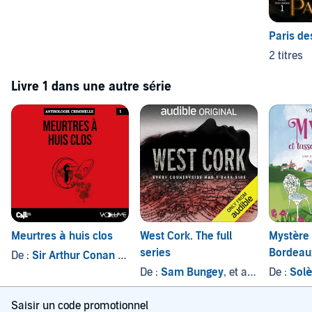
Paris de
2 titres
Livre 1 dans une autre série
Meurtres à huis clos
West Cork. The full
Mystère 
series
Bordeau
De :
Sir Arthur Conan Doyle
, et autres
De :
Sam Bungey
, et autres
De :
Sol
Saisir un code promotionnel