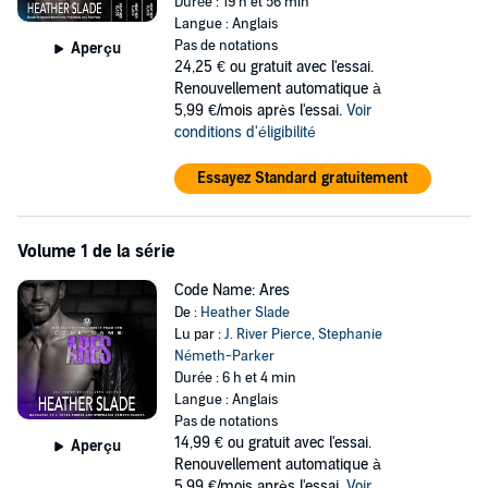
A man of honor. A man of war. Ares will battle for his country and
Durée : 19 h et 56 min
for those he loves.
Langue : Anglais
Pas de notations
Aperçu
Code Name: Cayman
24,25 €
ou gratuit avec l'essai.
A man of strength. A man of danger. Cayman will destroy anyone
Renouvellement automatique à
threatening his world.
5,99 €/mois après l'essai.
Voir
conditions d'éligibilité
Code Name: Poseidon
A man of strength. A man of danger. Cayman will destroy anyone
Essayez Standard gratuitement
threatening his world.
While each title in this series is a standalone featuring one couple
with their own HEA, the books in the series will be more enjoyable in
Volume 1 de la série
order.
Code Name: Ares
©2024 Heather Slade (P)2024 Sparrow Publishing
De :
Heather Slade
Lu par :
J. River Pierce
,
Stephanie
Németh-Parker
Durée : 6 h et 4 min
Langue : Anglais
Pas de notations
14,99 €
ou gratuit avec l'essai.
Aperçu
Renouvellement automatique à
5,99 €/mois après l'essai.
Voir