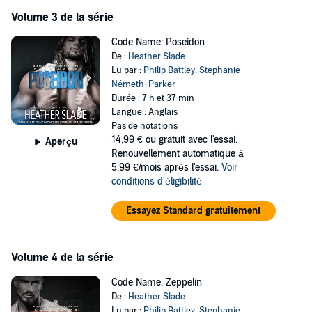
Volume 3 de la série
Code Name: Poseidon
De :
Heather Slade
Lu par :
Philip Battley
,
Stephanie
Németh-Parker
Durée : 7 h et 37 min
Langue : Anglais
Pas de notations
14,99 €
ou gratuit avec l'essai.
Aperçu
Renouvellement automatique à
5,99 €/mois après l'essai.
Voir
conditions d'éligibilité
Essayez Standard gratuitement
Volume 4 de la série
Code Name: Zeppelin
De :
Heather Slade
Lu par :
Philip Battley
,
Stephanie