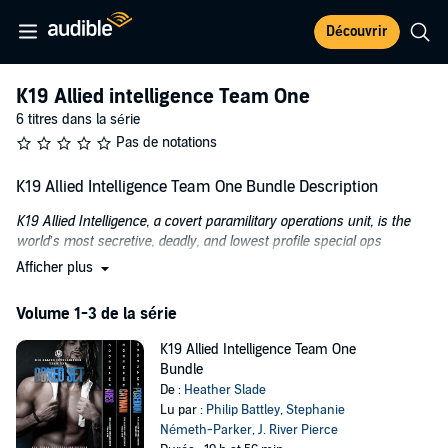
Découvrir
K19 Allied intelligence Team One
6 titres dans la série
Pas de notations
K19 Allied Intelligence Team One Bundle Description
K19 Allied Intelligence, a covert paramilitary operations unit, is the
world’s most secretive, deadly, and lowest profile special ops
organization.
Afficher plus
When innocent lives are threatened, this team has the strength and
Volume 1-3 de la série
intelligence to save them. As the K19 Allied Intelligence Team One
agents gear up for counterattacks, the war on trafficking ignites.
K19 Allied Intelligence Team One
Come hell or high water, these agents will take down the enemy one
Bundle
by one. Get ready for a perilous and passionate ride in this five-book
De :
Heather Slade
K19 spinoff series.
Lu par :
Philip Battley
,
Stephanie
Code Name: Ares
Németh-Parker
,
J. River Pierce