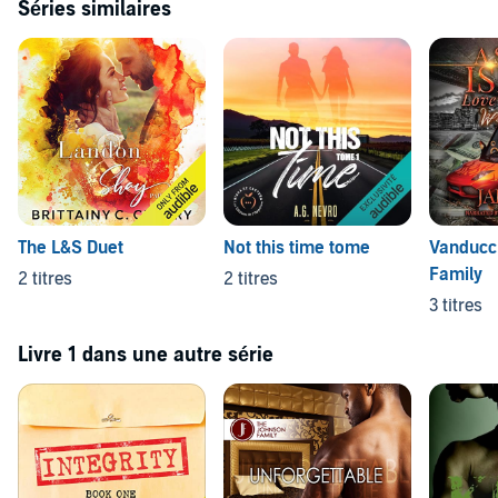
Séries similaires
The L&S Duet
Not this time tome
Vanducc
Family
2 titres
2 titres
3 titres
Livre 1 dans une autre série