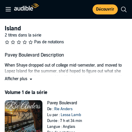
Découvrir
Island
2 titres dans la série
Pas de notations
Pavey Boulevard Description
When Shaye dropped out of college mid-semester, and moved to
Lopez Island for the summer, she’d hoped to figure out what she
wanted to do with the rest of her life. Instead, she reconnects with
Afficher plus
childhood friends Jason and Nick, and good intentions spiral into
harrowing confrontations. The summer ends in tragedy and Shaye
Volume 1 de la série
flees the Island, haunted by her mistakes.
Pavey Boulevard
Eight years later, Shaye is forced to return to the place she’d hoped
De :
Rie Anders
never to see again. Now, she must face the people, and the pain she
Lu par :
Lessa Lamb
left behind. She must confront the person she was, and decide who
Durée : 7 h et 34 min
she will become. Can Shaye forgive herself enough to let the past
Langue : Anglais
go, and let love in?