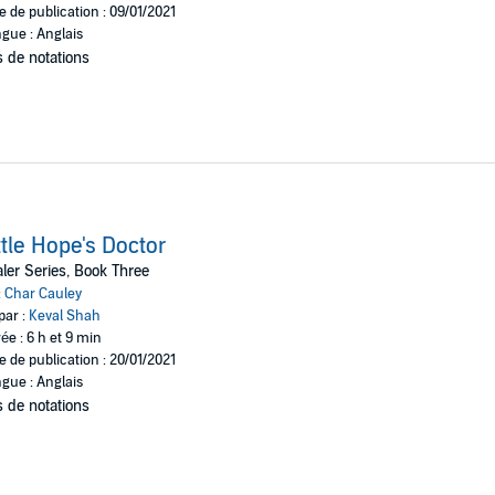
e de publication : 09/01/2021
gue : Anglais
 de notations
ttle Hope's Doctor
ler Series, Book Three
:
Char Cauley
par :
Keval Shah
ée : 6 h et 9 min
e de publication : 20/01/2021
gue : Anglais
 de notations