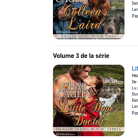
Dat
Lan
Pas
Volume 3 de la série
Li
Hea
De 
Lu 
Dur
Dat
Lan
Pas