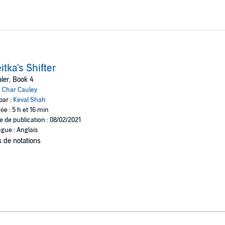
itka's Shifter
ler, Book 4
:
Char Cauley
par :
Keval Shah
ée : 5 h et 16 min
e de publication : 08/02/2021
gue : Anglais
 de notations