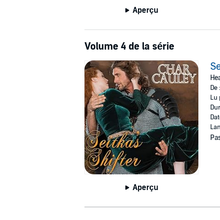
Aperçu
Volume 4 de la série
Se
Hea
De 
Lu 
Dur
Dat
Lan
Pas
Aperçu