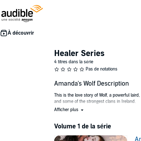
Healer Series
4 titres dans la série
Pas de notations
Amanda's Wolf Description
This is the love story of Wolf, a powerful la
and some of the strongest clans in Ireland.
Afficher plus
Amanda is a gifted healer. Wolf has his hands 
puts herself in danger to save others, and tha
himself. Someone is also ambushing and kill
Volume 1 de la série
This is a romance about a feisty independen
A