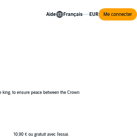
Aide
Me connecter
the king, to ensure peace between the Crown
 to go out without her guards. She constantly
 others would use her to hurt the king or
10,90 €
ou gratuit avec l'essai.