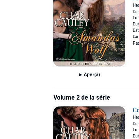
©2017 Blushing Books (P)2017 Blushing Boo
Hea
De 
Lu 
Dur
Dat
Lan
Pas
Aperçu
Volume 2 de la série
Co
Hea
De 
Lu 
Dur