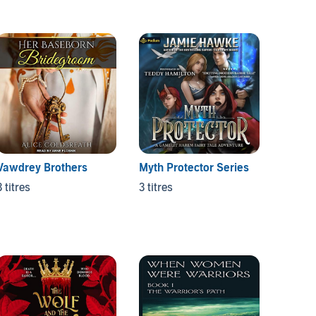
Vawdrey Brothers
Myth Protector Series
The Do
3 titres
3 titres
3 titres