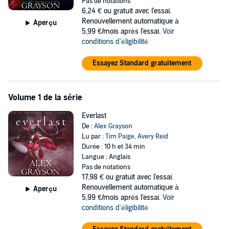
Pas de notations
Our love has no ending. It's forevermore and everlasting.
6,24 €
ou gratuit avec l'essai.
Renouvellement automatique à
Aperçu
This is our story.
5,99 €/mois après l'essai.
Voir
conditions d'éligibilité
©2021 Alex Grayson (P)2021 Alex Grayson
Essayez Standard gratuitement
Volume 1 de la série
Everlast
De :
Alex Grayson
Lu par :
Tim Paige
,
Avery Reid
Durée : 10 h et 34 min
Langue : Anglais
Pas de notations
17,98 €
ou gratuit avec l'essai.
Renouvellement automatique à
Aperçu
5,99 €/mois après l'essai.
Voir
conditions d'éligibilité