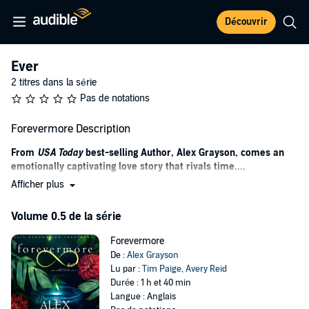
Découvrir
Ever
2 titres dans la série
Pas de notations
Forevermore Description
From
USA Today
best-selling Author, Alex Grayson, comes an
emotionally captivating love story that rivals time....
Afficher plus
Everything has a reason for being, and you are mine. Without you,
there is no me.
Volume 0.5 de la série
Every love story has a beginning.
Forevermore
Some are dark and painful.
De :
Alex Grayson
Lu par :
Tim Paige
,
Avery Reid
Some are bright and beautiful.
Durée : 1 h et 40 min
Langue : Anglais
And for some, fate intervenes, setting two people on the right path.