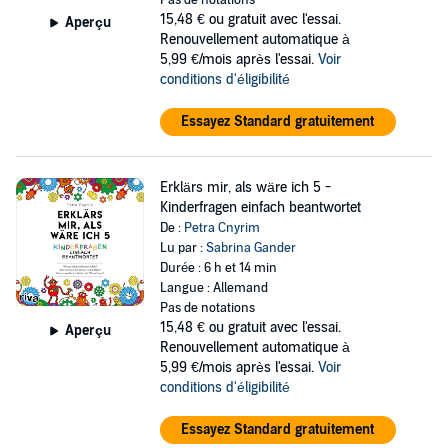
Pas de notations
Zusammenhänge rund um den Klimawandel – so, dass jede*r sie
15,48 €
ou gratuit avec l'essai.
versteht.
Aperçu
Renouvellement automatique à
©2022 riva Verlag (P)2024 riva Verlag
5,99 €/mois après l'essai.
Voir
conditions d'éligibilité
Essayez Standard gratuitement
Erklärs mir, als wäre ich 5 -
Kinderfragen einfach beantwortet
De :
Petra Cnyrim
Lu par :
Sabrina Gander
Durée : 6 h et 14 min
Langue : Allemand
Pas de notations
15,48 €
ou gratuit avec l'essai.
Aperçu
Renouvellement automatique à
5,99 €/mois après l'essai.
Voir
conditions d'éligibilité
Essayez Standard gratuitement