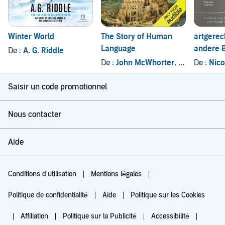
Winter World
The Story of Human
artgerec
Language
andere 
De :
A. G. Riddle
De :
John McWhorter
, et autres
De :
Nico
Saisir un code promotionnel
Nous contacter
Aide
Conditions d'utilisation
Mentions légales
Politique de confidentialité
Aide
Politique sur les Cookies
Affiliation
Politique sur la Publicité
Accessibilité