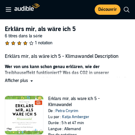
Découvrir
Erklärs mir, als wäre ich 5
6 titres dans la série
1 notation
Erklärs mir, als wäre ich 5 - Klimawandel Description
Wer von uns kann schon genau erklären, wie der
Treibhauseffekt funktioniert? Was das CO2 in unserer
Atmosphäre macht? Oder warum es so viel regnet, obwohl alle
Afficher plus
von der Klimaerwärmung sprechen?
Kinder stellen 1000 Fragen. Wir Erwachsenen hingegen trauen uns
Erklärs mir, als wäre ich 5 -
oft nicht mehr, genau nachzufragen. Schließlich müssten wir es ja
Klimawandel
längst wissen. Doch es gibt so viele spannende Dinge, interessante
De :
Petra Cnyrim
Fakten und unzählige Selbstverständlichkeiten, die lohnen, genauer
Lu par :
Katja Amberger
verstanden zu werden. Schließlich geht es um unsere Zukunft!
Durée : 5 h et 47 min
Langue : Allemand
Dieses Hörbuch erklärt auf anschauliche Weise komplexe