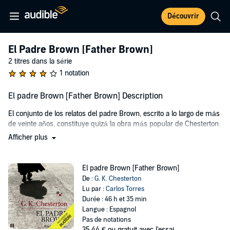
Découvrir
El Padre Brown [Father Brown]
2 titres dans la série
1 notation
El padre Brown [Father Brown] Description
El conjunto de los relatos del padre Brown, escrito a lo largo de más
de veinte años, constituye quizá la obra más popular de Chesterton.
Afficher plus
El simpático cura-detective que los protagoniza resuelve en ellos,
armado únicamente con su paraguas, su inocencia y su sabiduría,
intrincados casos gracias a un conocimiento sencillo a la par que
El padre Brown [Father Brown]
profundo de la naturaleza humana.
De :
G. K. Chesterton
Lu par :
Carlos Torres
Frente a la destrucción sistemática de la razón, propia del
Durée : 46 h et 35 min
escepticismo y el relativismo de la Europa de inicios del siglo XX,
Langue : Espagnol
Chesterton crea este singular personaje --basado en su amigo el
Pas de notations
sacerdote irlandés John O'Connor y que es ya parte del imaginario
35,44 €
ou gratuit avec l'essai.