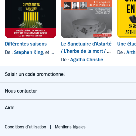
Différentes saisons
Le Sanctuaire d'Astarté
Une étu
/ L'herbe de la mort / La
De :
Stephen King
, et autres
De :
Arth
demoiselle de
De :
Agatha Christie
compagnie
Saisir un code promotionnel
Nous contacter
Aide
Conditions d'utilisation
Mentions légales