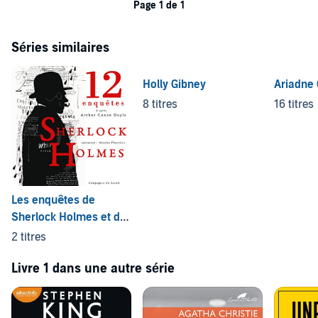
Page 1 de 1
Séries similaires
Holly Gibney
Ariadne 
8 titres
16 titres
Les enquêtes de
Sherlock Holmes et du
Dr Watson : Collection
2 titres
Livre 1 dans une autre série