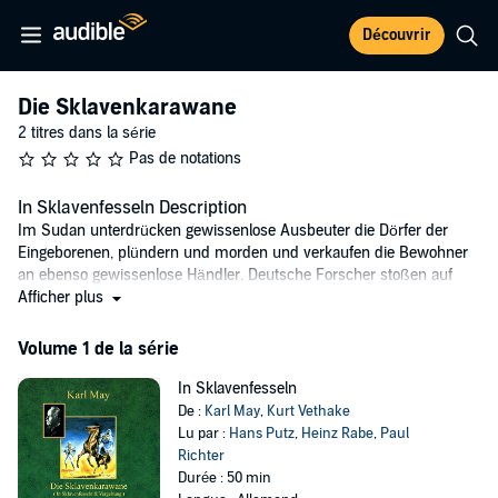
Découvrir
Die Sklavenkarawane
2 titres dans la série
Pas de notations
In Sklavenfesseln Description
Im Sudan unterdrücken gewissenlose Ausbeuter die Dörfer der
Eingeborenen, plündern und morden und verkaufen die Bewohner
an ebenso gewissenlose Händler. Deutsche Forscher stoßen auf
den schlimmsten aller Sklavenräuber, den "Vater des Todes".
Afficher plus
Gefährliche Abenteuer stehen ihnen bevor.
Volume 1 de la série
©2016 Maritim Verlag, a Division of Skyscore Media GmbH (P)2016
Maritim Verlag, a Division of Skyscore Media GmbH
In Sklavenfesseln
De :
Karl May
,
Kurt Vethake
Lu par :
Hans Putz
,
Heinz Rabe
,
Paul
Richter
Durée : 50 min