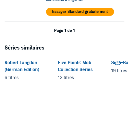
Essayez Standard gratuitement
Page 1 de 1
Séries similaires
Robert Langdon
Five Points' Mob
Siggi-Ba
(German Edition)
Collection Series
19 titres
6 titres
12 titres