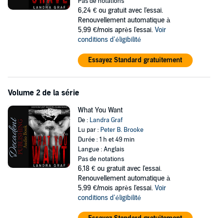
comes with their date, and soon shibari bondage play turns into so
Pas de notations
much more. The only problem, is Sig's not ready to open up and
6,24 €
ou gratuit avec l'essai.
Lauren doesn't want to be sued again. But if they work past the
Renouvellement automatique à
issues, there's a world of wonder in store.
5,99 €/mois après l'essai.
Voir
conditions d'éligibilité
©2016 Kim Baughman (P)2016 Kim Baughman
Essayez Standard gratuitement
Volume 2 de la série
What You Want
De :
Landra Graf
Lu par :
Peter B. Brooke
Durée : 1 h et 49 min
Langue : Anglais
Pas de notations
6,18 €
ou gratuit avec l'essai.
Renouvellement automatique à
5,99 €/mois après l'essai.
Voir
conditions d'éligibilité