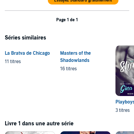
Essayez Standard gratuitement
Page 1 de 1
Séries similaires
La Bratva de Chicago
Masters of the
Shadowlands
11 titres
16 titres
Playboys
3 titres
Livre 1 dans une autre série