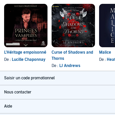
L'Héritage empoisonné
Curse of Shadows and
Malice
Thorns
De :
Lucille Chaponnay
De :
Heat
De :
LJ Andrews
Saisir un code promotionnel
Nous contacter
Aide