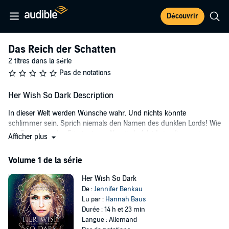
Découvrir
Das Reich der Schatten
2 titres dans la série
Pas de notations
Her Wish So Dark Description
In dieser Welt werden Wünsche wahr. Und nichts könnte
schlimmer sein. Sprich niemals den Namen des dunklen Lords! Wie
alle Bewohner des Fürstentums Nemija befolgt Laire dieses eiserne
Afficher plus
Gesetz. Denn seit jeher wird ihre Heimat von dem grausamen Lord
der Schatten heimgesucht, der Menschen in sein verfluchtes Reich
Volume 1 de la série
entführt.
Her Wish So Dark
Als Laires Verlobter ihm zum Opfer fällt, bleibt ihr keine Wahl: Sie
De :
Jennifer Benkau
muss vor dem Thron des Lords um Gnade bitten. Doch in seinem
Lu par :
Hannah Baus
Reich herrscht eine wilde, ungezügelte und tödliche Magie. Will Laire
Durée : 14 h et 23 min
überleben, braucht sie die Hilfe des einen Menschen, den sie nie
Langue : Allemand
wiedersehen wollte: Alaric, der ihr Herz in tausend Stücke