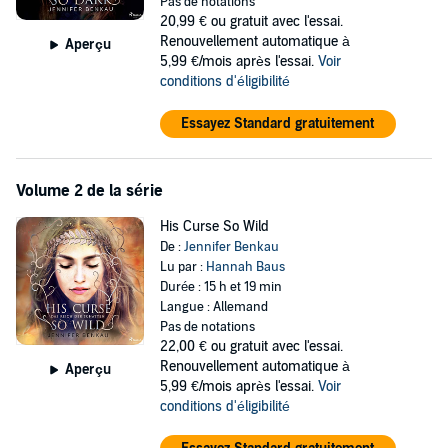
Pas de notations
gebrochen hat...
20,99 €
ou gratuit avec l'essai.
So episch, herzzerreißend und atemberaubend wie
Renouvellement automatique à
One True Queen
Aperçu
Band 1 der neuen Fantasy-Reihe von Bestsellerautorin Jennifer
5,99 €/mois après l'essai.
Voir
Benkau.
conditions d'éligibilité
>> Diese ungekürzte Hörbuch-Fassung genießt du digital exklusiv
Essayez Standard gratuitement
nur bei Audible.
©2021 SAGA Egmont (P)2020 SAGA Egmont
Volume 2 de la série
His Curse So Wild
De :
Jennifer Benkau
Lu par :
Hannah Baus
Durée : 15 h et 19 min
Langue : Allemand
Pas de notations
22,00 €
ou gratuit avec l'essai.
Renouvellement automatique à
Aperçu
5,99 €/mois après l'essai.
Voir
conditions d'éligibilité