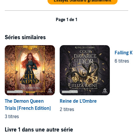
Essayez Standard gratuitement
Page 1 de 1
Séries similaires
Falling 
6 titres
The Demon Queen
Reine de L'Ombre
Trials [French Edition]
2 titres
3 titres
Livre 1 dans une autre série