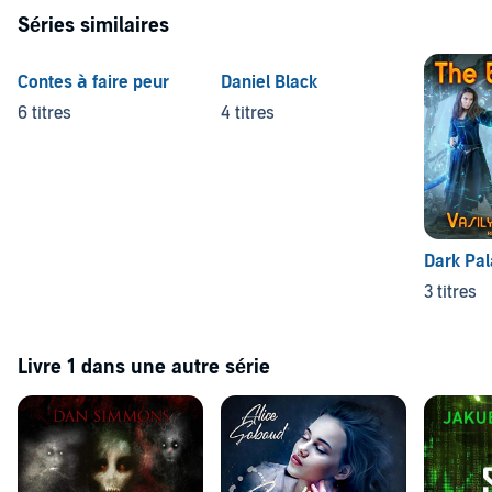
Séries similaires
Contes à faire peur
Daniel Black
6 titres
4 titres
Dark Pal
3 titres
Livre 1 dans une autre série