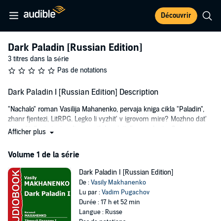
Découvrir
Dark Paladin [Russian Edition]
3 titres dans la série
Pas de notations
Dark Paladin I [Russian Edition] Description
"Nachalo" roman Vasilija Mahanenko, pervaja kniga cikla "Paladin",
zhanr fjentezi, LitRPG. Legko li vyzhit' v igrovom mire? Mozhno dat'
utverditel'nyj otvet, esli ne znat' dopolnitel'nye uslovija. Oni
Afficher plus
neobychny: real'nyj mir, v kotorom ty zhil vsju svoju zhizn'. Vrag,
zhazhdushhij tebja unichtozhit'. Sobstvennyj klass, kotoromu na
Volume 1 de la série
tebja plevat'. Vse eshhe uvereny, chto vyzhit' legko? Togda dobro
pozhalovat' v IGRU! Ona dokazhet vam obratnoe.
Dark Paladin I [Russian Edition]
De :
Vasily Makhanenko
Please note: This audiobook is in Russian.
Lu par :
Vadim Pugachov
©2016 IDDK (P)2016 IDDK
Durée : 17 h et 52 min
Langue : Russe