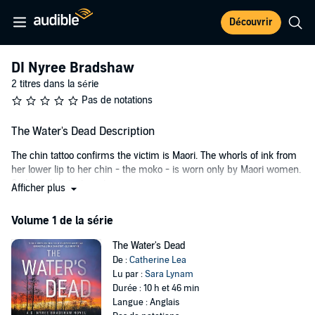
Découvrir
DI Nyree Bradshaw
2 titres dans la série
Pas de notations
The Water's Dead Description
The chin tattoo confirms the victim is Maori. The whorls of ink from
her lower lip to her chin - the moko - is worn only by Maori women.
So her ethnicity is a given.
Afficher plus
Finding who murdered her and dumped her body in the pool at the
Volume 1 de la série
base of Mason's Rock waterfall is DI Nyree Bradshaw's latest case.
From the strangely unsympathetic parents to the belligerent
The Water's Dead
boyfriend on home detention for drugs, it seems everyone has
De :
Catherine Lea
something to hide, and no one is telling the truth. Then Nyree
Lu par :
Sara Lynam
discovers six-year-old diabetic Lily Holmes is missing, last seen in
Durée : 10 h et 46 min
the victim's care. Now Nyree must find the killer to save Lily.
Langue : Anglais