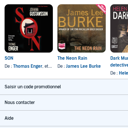
SON
The Neon Rain
Dark Mur
detective 
De :
Thomas Enger
, et autres
De :
James Lee Burke
suspens
De :
Hele
Saisir un code promotionnel
Nous contacter
Aide