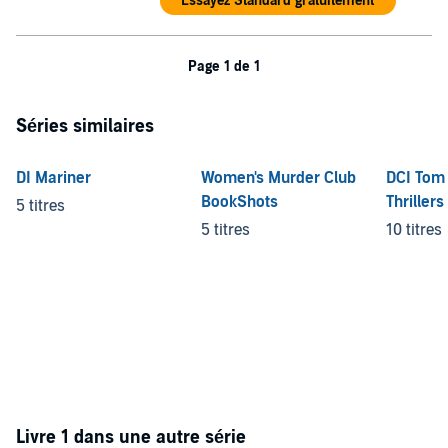
Essayez Standard gratuitement
Page 1 de 1
Séries similaires
DI Mariner
Women's Murder Club
DCI Tom
BookShots
Thrillers
5 titres
5 titres
10 titres
Livre 1 dans une autre série