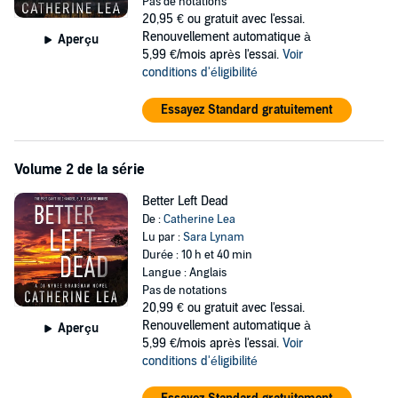
The clock is ticking. She has already failed her own son. She cannot
Pas de notations
fail this child.
20,95 €
ou gratuit avec l'essai.
Renouvellement automatique à
Aperçu
©2022 Catherine Lea (P)2024 Ulverscroft Ltd
5,99 €/mois après l'essai.
Voir
conditions d'éligibilité
Essayez Standard gratuitement
Volume 2 de la série
Better Left Dead
De :
Catherine Lea
Lu par :
Sara Lynam
Durée : 10 h et 40 min
Langue : Anglais
Pas de notations
20,99 €
ou gratuit avec l'essai.
Renouvellement automatique à
Aperçu
5,99 €/mois après l'essai.
Voir
conditions d'éligibilité