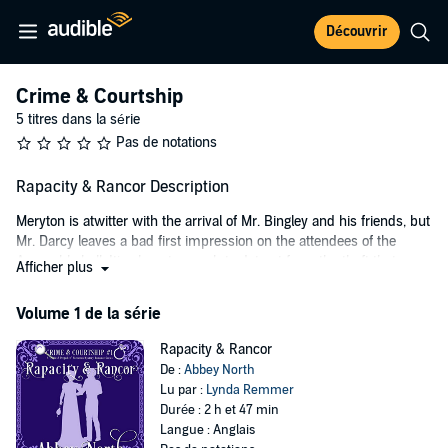
Découvrir
Crime & Courtship
5 titres dans la série
Pas de notations
Rapacity & Rancor Description
Meryton is atwitter with the arrival of Mr. Bingley and his friends, but
Mr. Darcy leaves a bad first impression on the attendees of the
Assembly ball. It’s almost enough to detract from the theft that
Afficher plus
occurs while everyone is inside dancing. Soon enough, other thefts
occur throughout the village. Ever curious, Lizzy ventures to find the
Volume 1 de la série
thief, acquiring an unexpected ally in the endeavor in Fitzwilliam
Darcy. As they work together, she gains a more favorable
Rapacity & Rancor
impression of him, but he is the last man with whom she would
De :
Abbey North
ever want to solve another mystery.
Lu par :
Lynda Remmer
Durée : 2 h et 47 min
This is part one of the Crime & Courtship series, which will be five
Langue : Anglais
books, intended to be listened to in order and follow roughly the