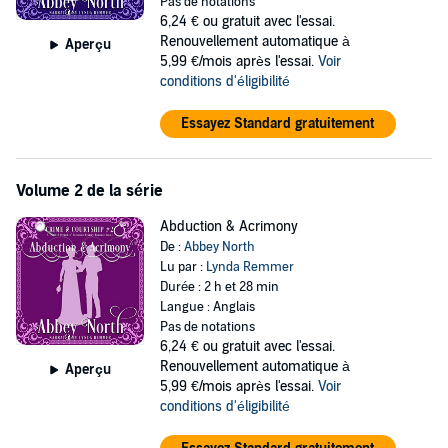
Pas de notations
same timeline and locations as Jane Austen’s masterpiece. The first
6,24 €
ou gratuit avec l'essai.
mystery takes place in Meryton. The next will be at Netherfield,
Renouvellement automatique à
Aperçu
followed by Hunsford, then London, and finally Pemberley. The story
5,99 €/mois après l'essai.
Voir
arc will continue throughout all five parts, compromising one long
conditions d'éligibilité
read broken into five sections. A mystery is central to each
installment, so you could call this a cozy mystery sweet Regency
Essayez Standard gratuitement
romance.
While Abbey sometimes writes sensual Jane Austen fan fiction, this
series is strictly swett.
Volume 2 de la série
©2020 Abbey North (P)2020 Abbey North
Abduction & Acrimony
De :
Abbey North
Lu par :
Lynda Remmer
Durée : 2 h et 28 min
Langue : Anglais
Pas de notations
6,24 €
ou gratuit avec l'essai.
Renouvellement automatique à
Aperçu
5,99 €/mois après l'essai.
Voir
conditions d'éligibilité