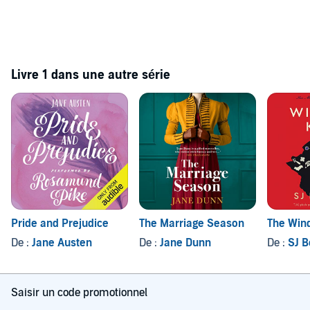
Livre 1 dans une autre série
Pride and Prejudice
The Marriage Season
The Win
De :
Jane Austen
De :
Jane Dunn
De :
SJ B
Saisir un code promotionnel