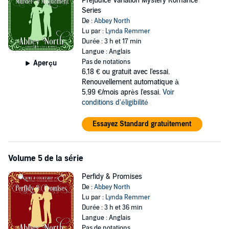
Prejudice Variation Mystery Romance
Series
De :
Abbey North
Lu par :
Lynda Remmer
Durée : 3 h et 17 min
Langue : Anglais
Pas de notations
Aperçu
6,18 €
ou gratuit avec l'essai.
Renouvellement automatique à
5,99 €/mois après l'essai.
Voir
conditions d'éligibilité
Essayez Standard gratuitement
Volume 5 de la série
Perfidy & Promises
De :
Abbey North
Lu par :
Lynda Remmer
Durée : 3 h et 36 min
Langue : Anglais
Pas de notations