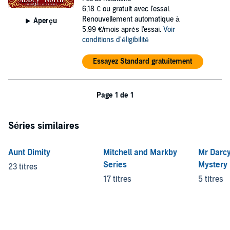
6,18 €
ou gratuit avec l'essai.
Renouvellement automatique à
Aperçu
5,99 €/mois après l'essai.
Voir
conditions d'éligibilité
Essayez Standard gratuitement
Page 1 de 1
Séries similaires
Aunt Dimity
Mitchell and Markby
Mr Darcy
Series
Mystery
23 titres
17 titres
5 titres